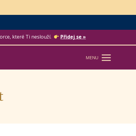
orce, které Ti neslouží.
Přidej se »
MENU
t