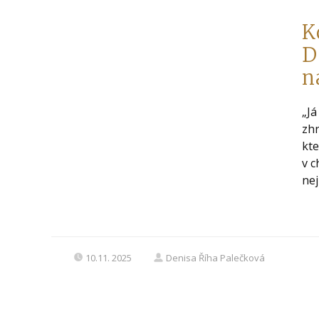
K
D
n
„Já
zhr
kte
v c
nej
10.11. 2025
Denisa Říha Palečková