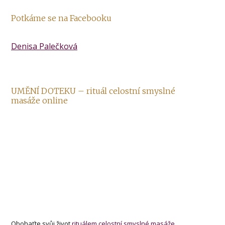
Potkáme se na Facebooku
Denisa Palečková
UMĚNÍ DOTEKU – rituál celostní smyslné
masáže online
Obohaťte svůj život
rituálem celostní smyslné masáže.