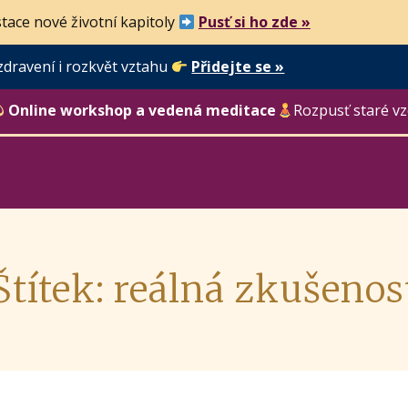
tace nové životní kapitoly
Pusť si ho zde »
zdravení i rozkvět vztahu
Přidejte se »
Online workshop a vedená meditace
Rozpusť staré vz
Štítek: reálná zkušenos