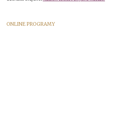
ONLINE PROGRAMY
Zlepšete svůj život z pohodlí domova.
Inspirujte se, kdekoliv jste, díky záznamům oblíbených
webinářů a online programům.
Instagram