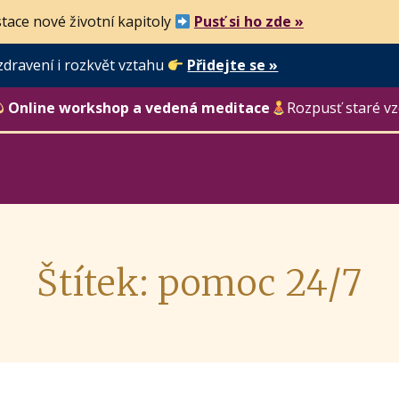
tace nové životní kapitoly
Pusť si ho zde »
zdravení i rozkvět vztahu
Přidejte se »
Online workshop a vedená meditace
Rozpusť staré vz
Štítek: pomoc 24/7