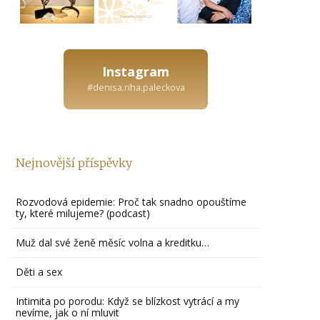
Instagram
#denisa.riha.paleckova
Nejnovější příspěvky
Rozvodová epidemie: Proč tak snadno opouštíme
ty, které milujeme? (podcast)
Muž dal své ženě měsíc volna a kreditku…
Děti a sex
Intimita po porodu: Když se blízkost vytrácí a my
nevíme, jak o ní mluvit