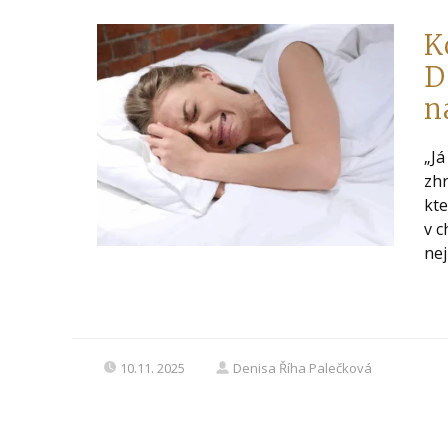
K
D
n
„Já
zhr
kte
v c
nej
10.11. 2025
Denisa Říha Palečková