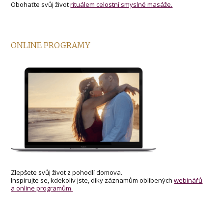
Obohaťte svůj život
rituálem celostní smyslné masáže.
ONLINE PROGRAMY
Zlepšete svůj život z pohodlí domova.
Inspirujte se, kdekoliv jste, díky záznamům oblíbených
webinářů
a online programům.