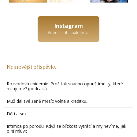
Instagram
#denisa.riha.paleckova
Nejnovější příspěvky
Rozvodová epidemie: Proč tak snadno opouštíme ty, které
milujeme? (podcast)
Muž dal své ženě měsíc volna a kreditku…
Děti a sex
Intimita po porodu: Když se blízkost vytrácí a my nevíme, jak
o ní mluvit