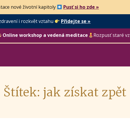
tace nové životní kapitoly
Pusť si ho zde »
zdravení i rozkvět vztahu
Přidejte se »
Online workshop a vedená meditace
Rozpusť staré vz
Štítek: jak získat zpět