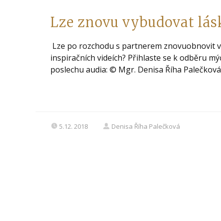
Lze znovu vybudovat lásk
Lze po rozchodu s partnerem znovuobnovit vz
inspiračních videích? Přihlaste se k odběru 
poslechu audia: © Mgr. Denisa Říha Palečková, 
5.12. 2018
Denisa Říha Palečková