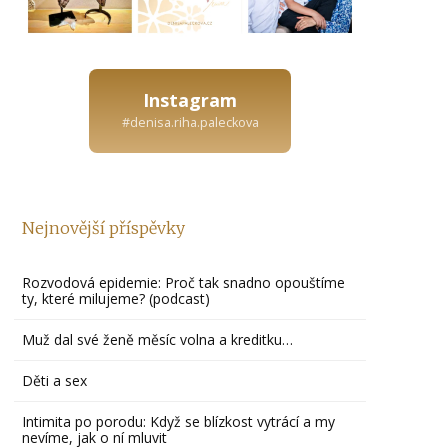
Instagram
#denisa.riha.paleckova
Nejnovější příspěvky
Rozvodová epidemie: Proč tak snadno opouštíme
ty, které milujeme? (podcast)
Muž dal své ženě měsíc volna a kreditku…
Děti a sex
Intimita po porodu: Když se blízkost vytrácí a my
nevíme, jak o ní mluvit