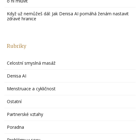
o ní mluvit
Když už nemůžeš dál: Jak Denisa AI pomáhá ženám nastavit
zdravé hranice
Rubriky
Celostní smyslná masáž
Denisa AI
Menstruace a cykličnost
Ostatní
Partnerské vztahy
Poradna
Problémy v sexu