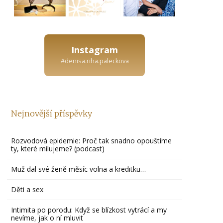
Instagram
#denisa.riha.paleckova
Nejnovější příspěvky
Rozvodová epidemie: Proč tak snadno opouštíme
ty, které milujeme? (podcast)
Muž dal své ženě měsíc volna a kreditku…
Děti a sex
Intimita po porodu: Když se blízkost vytrácí a my
nevíme, jak o ní mluvit