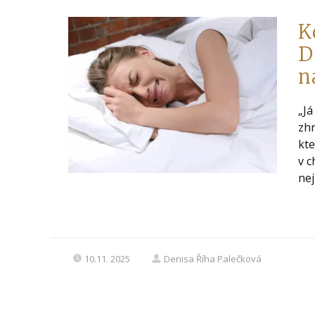
K
D
n
„Já
zhr
kte
v c
nej
10.11. 2025
Denisa Říha Palečková