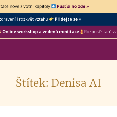
tace nové životní kapitoly
Pusť si ho zde »
zdravení i rozkvět vztahu
Přidejte se »
Online workshop a vedená meditace
Rozpusť staré vz
Štítek: Denisa AI