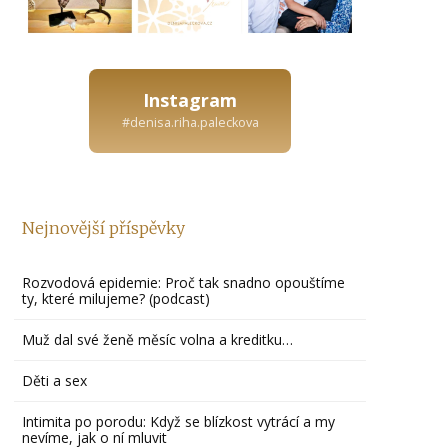
Instagram
#denisa.riha.paleckova
Nejnovější příspěvky
Rozvodová epidemie: Proč tak snadno opouštíme
ty, které milujeme? (podcast)
Muž dal své ženě měsíc volna a kreditku…
Děti a sex
Intimita po porodu: Když se blízkost vytrácí a my
nevíme, jak o ní mluvit