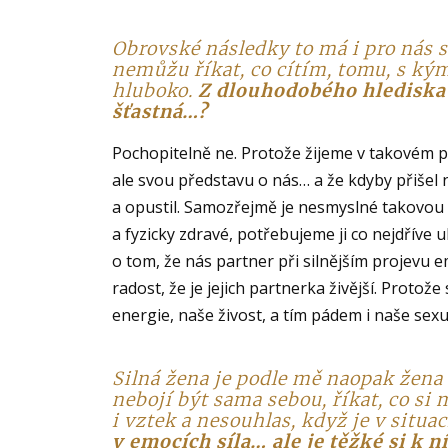
Obrovské následky to má i pro nás 
nemůžu říkat, co cítím, tomu, s kým 
hluboko.
Z dlouhodobého hlediska 
šťastná…?
Pochopitelně ne. Protože žijeme v takovém p
ale svou představu o nás… a že kdyby přišel 
a opustil. Samozřejmě je nesmyslné takovou 
a fyzicky zdravé, potřebujeme ji co nejdříve 
o tom, že nás partner při silnějším projevu 
radost, že je jejich partnerka živější. Proto
energie, naše živost, a tím pádem i naše sexu
Silná žena je podle mě naopak žena 
nebojí být sama sebou, říkat, co si my
i vztek a nesouhlas, když je v situac
v emocích síla… ale je těžké si k ní