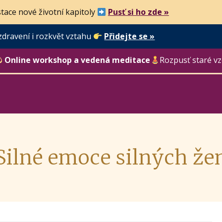
tace nové životní kapitoly
Pusť si ho zde »
zdravení i rozkvět vztahu
Přidejte se »
Online workshop a vedená meditace
Rozpusť staré vz
Silné emoce silných že