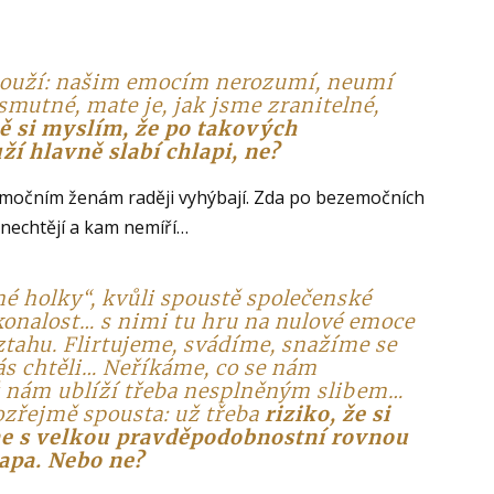
 touží: našim emocím nerozumí, neumí
smutné, mate je, jak jsme zranitelné,
ě si myslím, že po takových
í hlavně slabí chlapi, ne?
e emočním ženám raději vyhýbají. Zda po bezemočních
 nechtějí a kam nemíří…
né holky“, kvůli spoustě společenské
onalost… s nimi tu hru na nulové emoce
tahu. Flirtujeme, svádíme, snažíme se
nás chtěli… Neříkáme, co se nám
yž nám ublíží třeba nesplněným slibem…
ozřejmě spousta: už třeba
riziko, že si
e s velkou pravděpodobnostní rovnou
apa. Nebo ne?