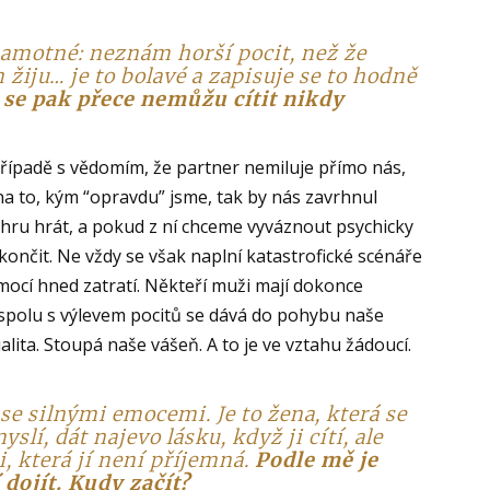
samotné: neznám horší pocit, než že
žiju… je to bolavé a zapisuje se to hodně
se pak přece nemůžu cítit nikdy
řípadě s vědomím, že partner nemiluje přímo nás,
na to, kým “opravdu” jsme, tak by nás zavrhnul
hru hrát, a pokud z ní chceme vyváznout psychicky
ukončit. Ne vždy se však naplní katastrofické scénáře
emocí hned zatratí. Někteří muži mají dokonce
že spolu s výlevem pocitů se dává do pohybu naše
alita. Stoupá naše vášeň. A to je ve vztahu žádoucí.
se silnými emocemi. Je to žena, která se
slí, dát najevo lásku, když ji cítí, ale
i, která jí není příjemná.
Podle mě je
 dojít. Kudy začít?