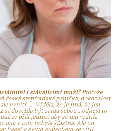
nciálními i stávajícími muži?
Protože
vá česká stepfordská panička, dokonalost
e uvnitř …. Věděla, že je jiná, že jen
ž si dovolila být sama sebou… odnesl to
 muž si přál jediné: aby se mu vrátila
 že ona v tom nebyla šťastná. Ale on
acházet a svým způsobem se cítil