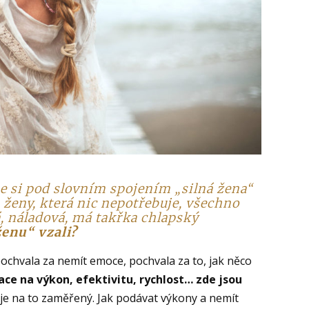
me si pod slovním spojením „silná žena“
 ženy, která nic nepotřebuje, všechno
á, náladová, má takřka chlapský
enu“ vzali?
ochvala za nemít emoce, pochvala za to, jak něco
ace na výkon, efektivitu, rychlost… zde jsou
m je na to zaměřený. Jak podávat výkony a nemít