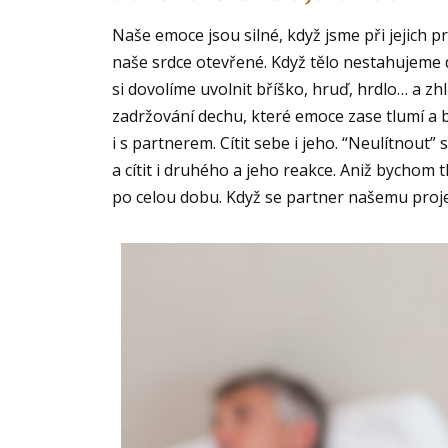
Naše emoce jsou silné, když jsme při jejich 
naše srdce otevřené. Když tělo nestahujeme 
si dovolíme uvolnit bříško, hruď, hrdlo… a 
zadržování dechu, které emoce zase tlumí a 
i s partnerem. Cítit sebe i jeho. “Neulítnout” 
a cítit i druhého a jeho reakce. Aniž bychom 
po celou dobu. Když se partner našemu projev