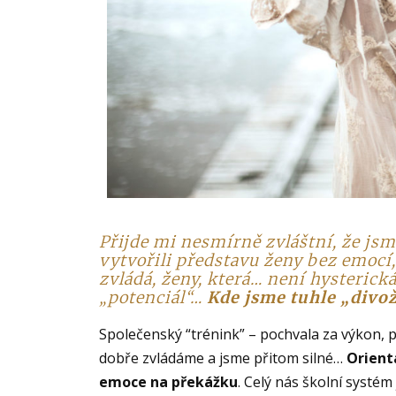
Přijde mi nesmírně zvláštní, že js
vytvořili představu ženy bez emocí,
zvládá, ženy, která… není hysterick
„potenciál“…
Kde jsme tuhle „divož
Společenský “trénink” – pochvala za výkon, p
dobře zvládáme a jsme přitom silné…
Orient
emoce na překážku
. Celý nás školní systé