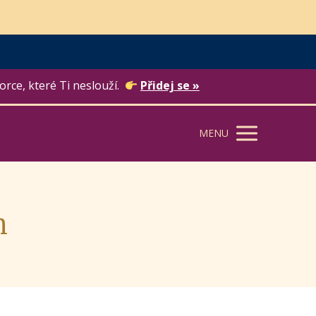
orce, které Ti neslouží.
Přidej se »
MENU
n