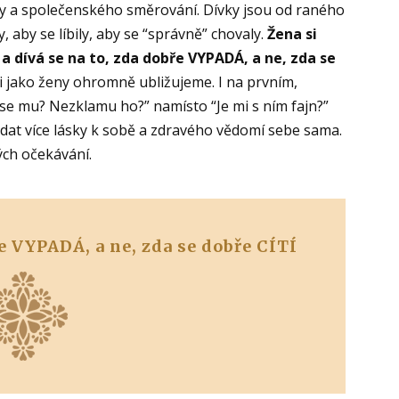
vy a společenského směrování. Dívky jsou od raného
 aby se líbily, aby se “správně” chovaly.
Žena si
a dívá se na to, zda dobře VYPADÁ, a ne, zda se
si jako ženy ohromně ubližujeme. I na prvním,
 se mu? Nezklamu ho?” namísto “Je mi s ním fajn?”
at více lásky k sobě a zdravého vědomí sebe sama.
ých očekávání.
ře VYPADÁ, a ne, zda se dobře CÍTÍ