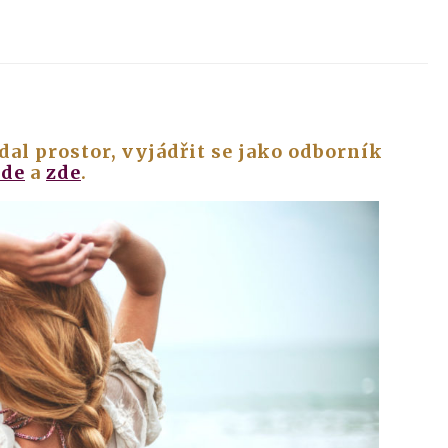
l prostor, vyjádřit se jako odborník
zde
a
zde
.