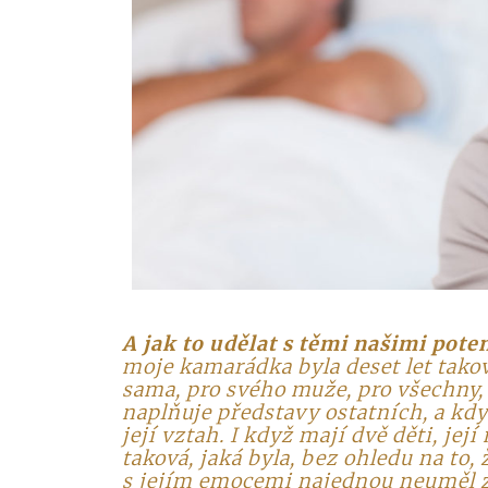
A jak to udělat s těmi našimi pote
moje kamarádka byla deset let tako
sama, pro svého muže, pro všechny, al
naplňuje představy ostatních, a kdy
její vztah. I když mají dvě děti, její
taková, jaká byla, bez ohledu na to,
s jejím emocemi najednou neuměl z