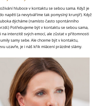
prožívání hluboce v kontaktu se sebou sama. Když je
do napětí (a nevytváříme tak pomyslný krunýř). Když
zhluboka dýcháme (namísto často spontánního
brzdí.) Potřebujeme být v kontaktu se sebou sama,
si na intenzitě svých emocí, ale zůstat v přítomnosti
tlumily samy sebe. Ale chceme být v kontaktu,
u uzavře, je i náš křik mlácení prázdné slámy.