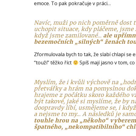
emoce. To pak pokračuje v práci…
Navíc, muži po nich poměrně dost
uchopit situace, kdy pláčeme, jsme 
když jsme zamilované…
ale upřímn
bezemočních „silných“ ženách touž
Zformulovala bych to tak, že slabí chlapi s
“touží” těžko říct
Spíš mají jasno v tom, co
Myslím, že i kvůli výchově na „hod
přetvářky a hrám na pomyslnou dok
hrajeme z počátku skoro každého vz
být takové, jaké si myslíme, že by 
doopravdy líbí, usmějeme se, i kd
a nejsme to my… A následků je sam
touhle hrou na „někoho“ vyberem
špatného, „nekompatibilního“ chl