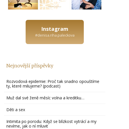
Instagram
#denisa.riha.paleckova
Nejnovější příspěvky
Rozvodová epidemie: Proč tak snadno opouštíme
ty, které milujeme? (podcast)
Muž dal své ženě měsíc volna a kreditku…
Děti a sex
Intimita po porodu: Když se blízkost vytrácí a my
nevíme, jak o ní mluvit