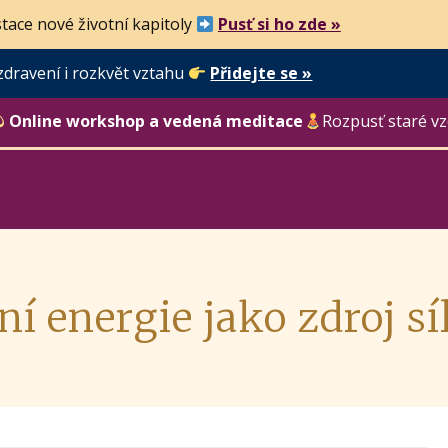
tace nové životní kapitoly
Pusť si ho zde »
zdravení i rozkvět vztahu
Přidejte se »
Online workshop a vedená meditace
Rozpusť staré vz
ní energie jako zdroj sí