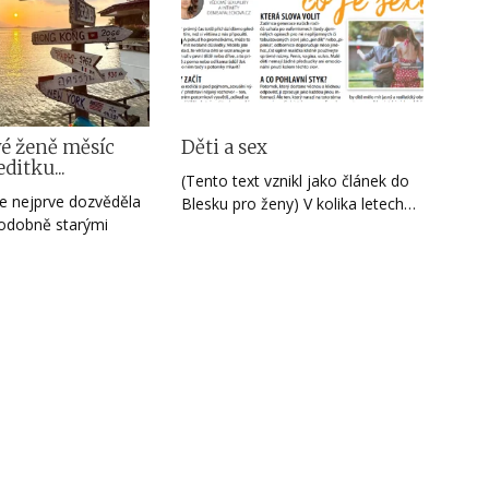
vé ženě měsíc
Děti a sex
editku...
(Tento text vznikl jako článek do
e nejprve dozvěděla
Blesku pro ženy) V kolika letech…
podobně starými