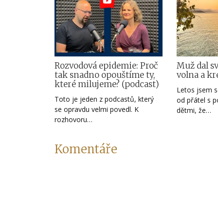
Rozvodová epidemie: Proč
Muž dal s
tak snadno opouštíme ty,
volna a kr
které milujeme? (podcast)
Letos jsem s
Toto je jeden z podcastů, který
od přátel s 
se opravdu velmi povedl. K
dětmi, že…
rozhovoru…
Komentáře