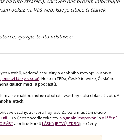
kaz na tuto stránku). Zároveň nás prosím informujte
nám odkaz na Váš web, kde je citace či článek
torce, využijte tento odstavec:
ských vztahů, vědomé sexuality a osobního rozvoje. Autorka
ajemství lásky k sobě
. Hostem TEDx, České televize, Českého
noha dalších médií a podcastů.
tělem a sexualitou mohou obohatit všechny další oblasti života. A
mnoha letech.
it své vztahy, zdraví a hojnost. Založila masážní studio
UCH®
. Do Čech zavedla také tzv.
vaginální mapování
a
a léčení
O PÁRY
a online kurzů
LÁSKA JE TVŮJ ZDROJ
pro ženy.