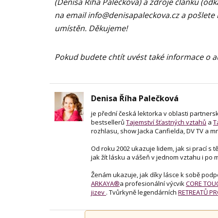
(Denisa Říha Palečková) a zdroje článku (od
na email
info@denisapaleckova.cz
a pošlete 
umístěn. Děkujeme!
Pokud budete chtít uvést také informace o au
Denisa Říha Palečková
je přední česká lektorka v oblasti partner
bestsellerů
Tajemství šťastných vztahů
a
T
rozhlasu, show Jacka Canfielda, DV TV a m
Od roku 2002 ukazuje lidem, jak si prací s 
jak žít lásku a vášeň v jednom vztahu i po 
Ženám ukazuje, jak díky lásce k sobě podpoř
ARKAYA®
a profesionální výcvik
CORE TO
jizev
. Tvůrkyně legendárních
RETREATŮ PR