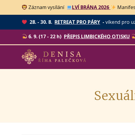
Záznam vysílání
LVÍ BRÁNA 2026
Manifes
28. - 30. 8.
RETREAT PRO PÁRY
-
víkend pro u
6. 9. (17 - 22 h)
PŘEPIS LIMBICKÉHO OTISKU
Sexuál