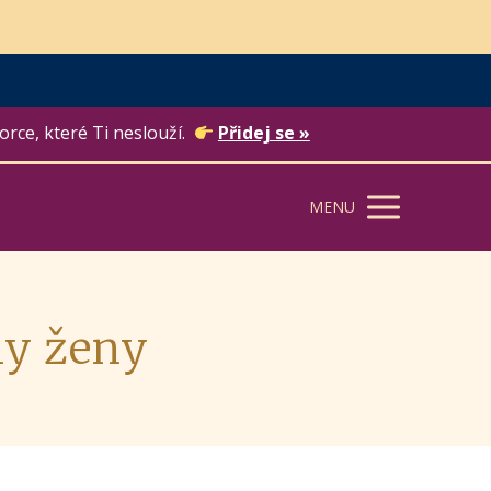
orce, které Ti neslouží.
Přidej se »
MENU
ly ženy