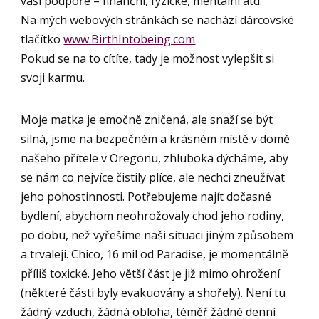
vaší podpoře – finanční, fyzické, mentální atd.
Na mých webových stránkách se nachází dárcovské
tlačítko
www.BirthIntobeing.com
Pokud se na to cítíte, tady je možnost vylepšit si
svoji karmu.
Moje matka je emočně zničená, ale snaží se být
silná, jsme na bezpečném a krásném místě v domě
našeho přítele v Oregonu, zhluboka dýcháme, aby
se nám co nejvíce čistily plíce, ale nechci zneužívat
jeho pohostinnosti. Potřebujeme najít dočasné
bydlení, abychom neohrožovaly chod jeho rodiny,
po dobu, než vyřešíme naši situaci jiným způsobem
a trvaleji. Chico, 16 mil od Paradise, je momentálně
příliš toxické. Jeho větší část je již mimo ohrožení
(některé části byly evakuovány a shořely). Není tu
žádný vzduch, žádná obloha, téměř žádné denní