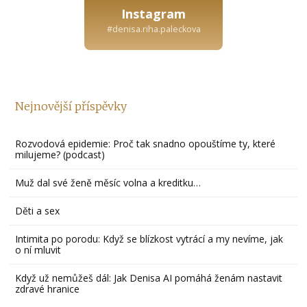
Instagram
#denisa.riha.paleckova
Nejnovější příspěvky
Rozvodová epidemie: Proč tak snadno opouštíme ty, které
milujeme? (podcast)
Muž dal své ženě měsíc volna a kreditku…
Děti a sex
Intimita po porodu: Když se blízkost vytrácí a my nevíme, jak
o ní mluvit
Když už nemůžeš dál: Jak Denisa AI pomáhá ženám nastavit
zdravé hranice