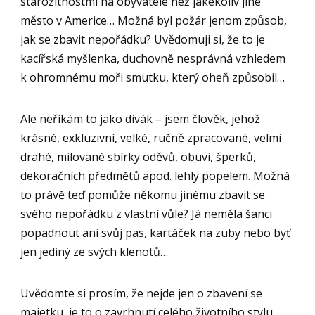
starožitnostmi na obyvatele než jakékoliv jiné
město v Americe… Možná byl požár jenom způsob,
jak se zbavit nepořádku? Uvědomuji si, že to je
kacířská myšlenka, duchovně nesprávná vzhledem
k ohromnému moři smutku, který oheň způsobil…
Ale neříkám to jako divák – jsem člověk, jehož
krásné, exkluzivní, velké, ručně zpracované, velmi
drahé, milované sbírky oděvů, obuvi, šperků,
dekoračních předmětů apod. lehly popelem. Možná
to právě teď pomůže někomu jinému zbavit se
svého nepořádku z vlastní vůle? Já neměla šanci
popadnout ani svůj pas, kartáček na zuby nebo byť
jen jediný ze svých klenotů…
Uvědomte si prosím, že nejde jen o zbavení se
majetku, je to o zavrhnutí celého životního stylu,