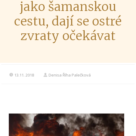
jako šamanskou
cestu, dají se ostré
zvraty očekávat
13.11. 2018
Denisa Říha Palečková