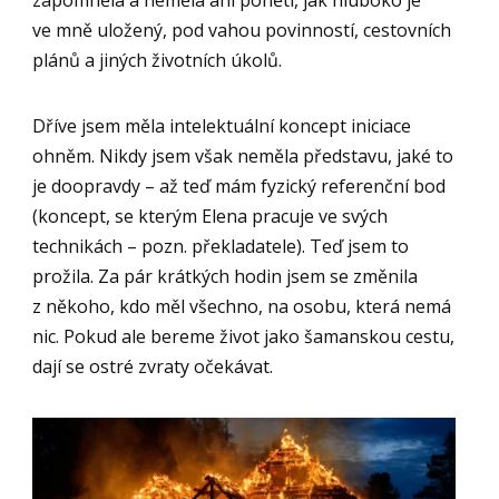
zapomněla a neměla ani ponětí, jak hluboko je
ve mně uložený, pod vahou povinností, cestovních
plánů a jiných životních úkolů.
Dříve jsem měla intelektuální koncept iniciace
ohněm. Nikdy jsem však neměla představu, jaké to
je doopravdy – až teď mám fyzický referenční bod
(koncept, se kterým Elena pracuje ve svých
technikách – pozn. překladatele). Teď jsem to
prožila. Za pár krátkých hodin jsem se změnila
z někoho, kdo měl všechno, na osobu, která nemá
nic. Pokud ale bereme život jako šamanskou cestu,
dají se ostré zvraty očekávat.