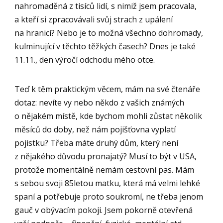
nahromaděná z tisíců lidí, s nimiž jsem pracovala,
a kteří si zpracovávali svůj strach z upálení
na hranici? Nebo je to možná všechno dohromady,
kulminující v těchto těžkých časech? Dnes je také
11.11., den výročí odchodu mého otce.
Teď k těm praktickým věcem, mám na své čtenáře
dotaz: nevíte vy nebo někdo z vašich známých
o nějakém místě, kde bychom mohli zůstat několik
měsíců do doby, než nám pojišťovna vyplatí
pojistku? Třeba máte druhý dům, který není
z nějakého důvodu pronajatý? Musí to být v USA,
protože momentálně nemám cestovní pas. Mám
s sebou svoji 85letou matku, která má velmi lehké
spaní a potřebuje proto soukromí, ne třeba jenom
gauč v obývacím pokoji. Jsem pokorně otevřená