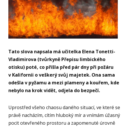
Tato slova napsala má učitelka Elena Tonetti-
Vladimirova (tvůrkyně Přepisu limbického
otisku) poté, co přišla před pár dny při požáru
v Kalifornii o veškerý svůj majetek. Ona sama
odešla v pyžamu a mezi plameny a kouřem, kde
nebylo na krok vidět, odjela do bezpečí.
Uprostřed všeho chaosu daného situací, ve které se
právě nacházím, cítím hluboký mír a vnímám úžasný
pocit otevřeného prostoru a zapomenuté úrovně