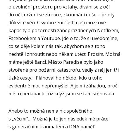
o uvolnění prostoru pro vztahy, dívání se z očí
do očí, držení se za ruce, zkoumání duše – pro ty
důležité věci. Osvobození části naší mozkové
kapacity a pozornosti zaneprázdněných Netflixem,
Facebookem a Youtube. Jde o to, že si uvědomíme,
co se děje kolem nás tak, abychom se z toho
nechtěli zhroutit nebo někam utéct. Prosím. Možná
máme ještě šanci. Město Paradise bylo jako
stvořené pro požární katastrofu, vedly z něj jen tři
úzké cesty… Plánoval ho někdo, kdo u toho
evidentně moc nepřemýšlel. A je mi záhadou, proč
mě to nenapadlo, už když jsem se tam stěhovala.
Anebo to možná nemá nic společného
s „věcmi“… Možná je to jen následek mé práce
s generačním traumatem a DNA paměť