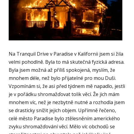
Na Tranquil Drive v Paradise v Kalifornii jsem si žila
velmi pohodlně. Byla to má skutečná fyzická adresa.
Byla jsem možná až příliš spokojená, myslím, že
mnohem déle, než bylo přijatelné pro mou Duši.
Vzpomínám si, že asi před týdnem mě napadlo, jestli
je v pořádku shromažďovat tolik věcí. Že jich mám
mnohem víc, než je nezbytně nutné a rozhodla jsem
se drasticky snížit jejich objem. Upřímně řečeno,
celé město Paradise bylo ztělesněním amerického
zvyku shromažďování věcí. Mělo víc obchodů se