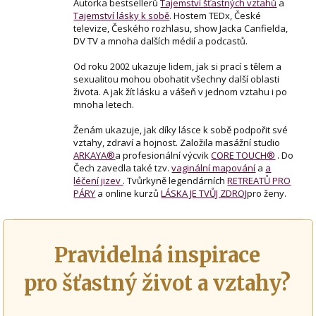
Autorka bestsellerů
Tajemství šťastných vztahů
a
Tajemství lásky k sobě
. Hostem TEDx, České
televize, Českého rozhlasu, show Jacka Canfielda,
DV TV a mnoha dalších médií a podcastů.
Od roku 2002 ukazuje lidem, jak si prací s tělem a
sexualitou mohou obohatit všechny další oblasti
života. A jak žít lásku a vášeň v jednom vztahu i po
mnoha letech.
Ženám ukazuje, jak díky lásce k sobě podpořit své
vztahy, zdraví a hojnost. Založila masážní studio
ARKAYA®
a profesionální výcvik
CORE TOUCH®
. Do
Čech zavedla také tzv.
vaginální mapování
a
a
léčení jizev
. Tvůrkyně legendárních
RETREATŮ PRO
PÁRY
a online kurzů
LÁSKA JE TVŮJ ZDROJ
pro ženy.
Pravidelná inspirace
pro šťastný život a vztahy?