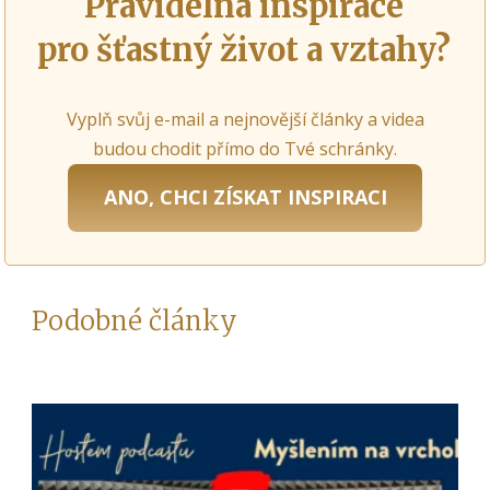
Pravidelná inspirace
pro šťastný život a vztahy?
Vyplň svůj e-mail a nejnovější články a videa
budou chodit přímo do Tvé schránky.
ANO, CHCI ZÍSKAT INSPIRACI
Podobné články