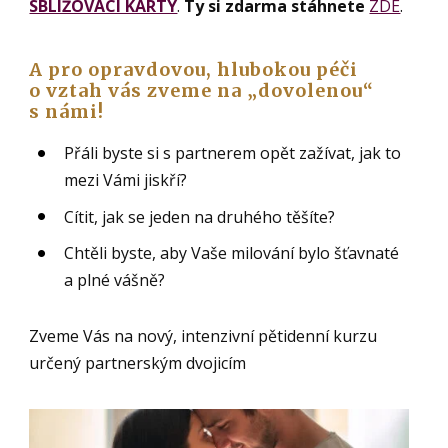
SBLIŽOVACÍ KARTY
.
Ty si zdarma stáhnete
ZDE
.
A pro opravdovou, hlubokou péči
o vztah vás zveme na „dovolenou“
s námi!
Přáli byste si s partnerem opět zažívat, jak to
mezi Vámi jiskří?
Cítit, jak se jeden na druhého těšíte?
Chtěli byste, aby Vaše milování bylo šťavnaté
a plné vášně?
Zveme Vás na nový, intenzivní pětidenní kurzu
určený partnerským dvojicím