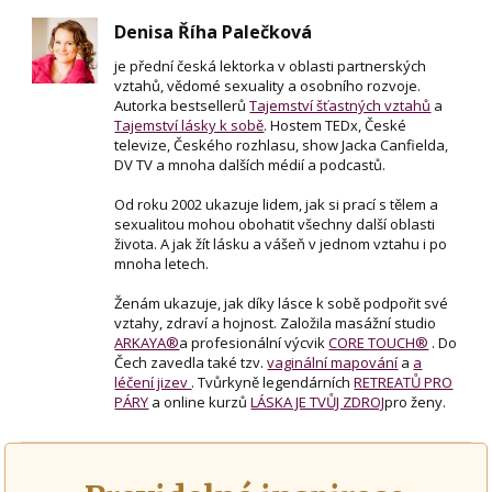
Denisa Říha Palečková
je přední česká lektorka v oblasti partnerských
vztahů, vědomé sexuality a osobního rozvoje.
Autorka bestsellerů
Tajemství šťastných vztahů
a
Tajemství lásky k sobě
. Hostem TEDx, České
televize, Českého rozhlasu, show Jacka Canfielda,
DV TV a mnoha dalších médií a podcastů.
Od roku 2002 ukazuje lidem, jak si prací s tělem a
sexualitou mohou obohatit všechny další oblasti
života. A jak žít lásku a vášeň v jednom vztahu i po
mnoha letech.
Ženám ukazuje, jak díky lásce k sobě podpořit své
vztahy, zdraví a hojnost. Založila masážní studio
ARKAYA®
a profesionální výcvik
CORE TOUCH®
. Do
Čech zavedla také tzv.
vaginální mapování
a
a
léčení jizev
. Tvůrkyně legendárních
RETREATŮ PRO
PÁRY
a online kurzů
LÁSKA JE TVŮJ ZDROJ
pro ženy.