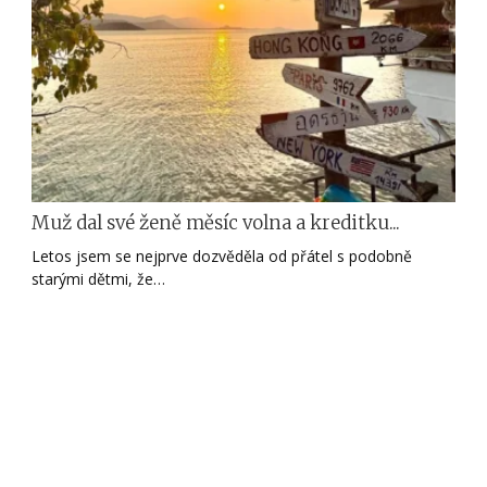
Muž dal své ženě měsíc volna a kreditku...
Letos jsem se nejprve dozvěděla od přátel s podobně
starými dětmi, že…