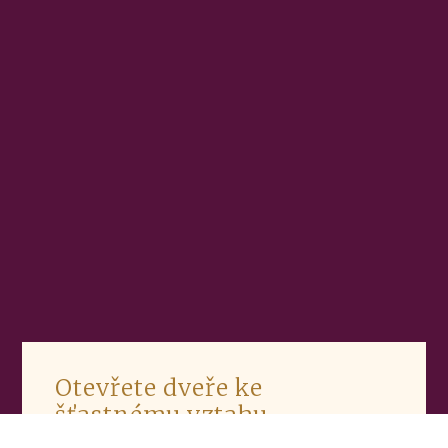
Otevřete dveře ke
šťastnému vztahu