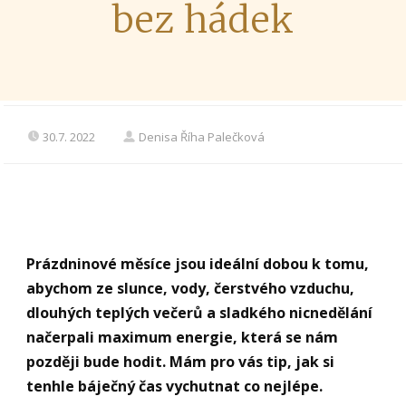
bez hádek
30.7. 2022
Denisa Říha Palečková
Prázdninové měsíce jsou ideální dobou k tomu,
abychom ze slunce, vody, čerstvého vzduchu,
dlouhých teplých večerů a sladkého nicnedělání
načerpali maximum energie, která se nám
později bude hodit. Mám pro vás tip, jak si
tenhle báječný čas vychutnat co nejlépe.