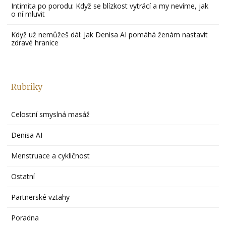
Intimita po porodu: Když se blízkost vytrácí a my nevíme, jak
o ní mluvit
Když už nemůžeš dál: Jak Denisa AI pomáhá ženám nastavit
zdravé hranice
Rubriky
Celostní smyslná masáž
Denisa AI
Menstruace a cykličnost
Ostatní
Partnerské vztahy
Poradna