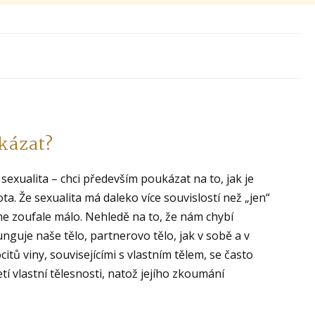
ukázat?
sexualita – chci především poukázat na to, jak je
ta. Že sexualita má daleko více souvislostí než „jen“
me zoufale málo. Nehledě na to, že nám chybí
funguje naše tělo, partnerovo tělo, jak v sobě a v
itů viny, souvisejícími s vlastním tělem, se často
í vlastní tělesnosti, natož jejího zkoumání