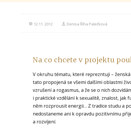
12.11. 2012
Denisa Říha Palečková
Na co chcete v projektu po
V okruhu tématu, které reprezntuji – ženská 
tato propojená se všemi dalšími oblastmi živo
vzrušení a rogasmus, a že se o nich dozvídá
i praktické vzdělání k sexualitě, znalost, jak 
něm rozprousit energii… Z tradice studu a poc
nedostaneme ani k opravdu pozitivnímu přijet
a rozvíjení.