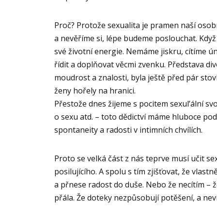
Proč? Protože sexualita je pramen naší osobní
a nevěříme si, lépe budeme poslouchat. Když 
své životní energie. Nemáme jiskru, cítíme ú
řídit a doplňovat věcmi zvenku. Představa di
moudrost a znalosti, byla ještě před pár stov
ženy hořely na hranici.
Přestože dnes žijeme s pocitem sexul’ální sv
o sexu atd. – toto dědictví máme hluboce po
spontaneity a radosti v intimních chvílích.
Proto se velká část z nás teprve musí učit s
posilujícího. A spolu s tím zjišťovat, že vlast
a přnese radost do duše. Nebo že necítím – že
přála. Že doteky nezpůsobují potěšení, a neví