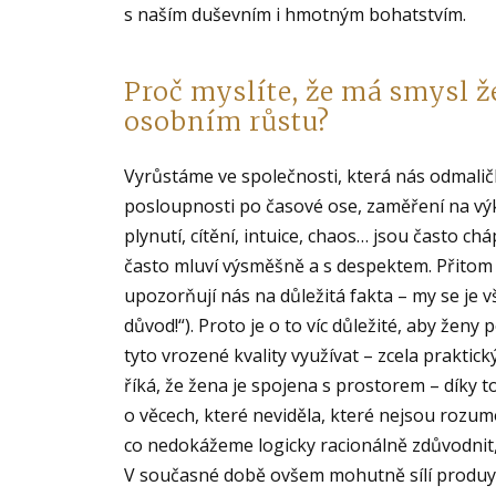
s naším duševním i hmotným bohatstvím.
Proč myslíte, že má smysl ž
osobním růstu?
Vyrůstáme ve společnosti, která nás odmaličk
posloupnosti po časové ose, zaměření na výk
plynutí, cítění, intuice, chaos… jsou často c
často mluví výsměšně a s despektem. Přitom
upozorňují nás na důležitá fakta – my se je
důvod!“). Proto je o to víc důležité, aby ženy 
tyto vrozené kvality využívat – zcela prakti
říká, že žena je spojena s prostorem – díky 
o věcech, které neviděla, které nejsou rozum
co nedokážeme logicky racionálně zdůvodni
V současné době ovšem mohutně sílí produy o