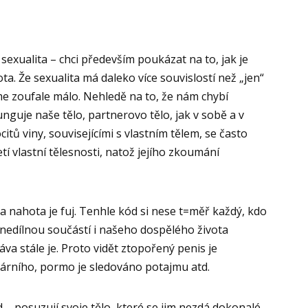
sexualita – chci především poukázat na to, jak je
ta. Že sexualita má daleko více souvislostí než „jen“
me zoufale málo. Nehledě na to, že nám chybí
funguje naše tělo, partnerovo tělo, jak v sobě a v
itů viny, souvisejícími s vlastním tělem, se často
í vlastní tělesnosti, natož jejího zkoumání
a nahota je fuj. Tenhle kód si nese t=měř každý, kdo
e nedílnou součástí i našeho dospělého života
va stále je. Proto vidět ztopořený penis je
gárního, pormo je sledováno potajmu atd.
d – posuzují svoje tělo, které se jim nezdá dokonalé,