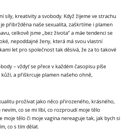
 síly, kreativity a svobody. Když žijeme ve strachu
je přibržděna naše sexualita, zaškrtíme i plamen
navu, celkově jsme „bez života“ a máe tendenci se
voké, nepoddajné ženy, která má svou vlastní
kami let pro společnost tak děsivá, že za to takové
obody – vždyť se přece v každém časopisu píše
d kůží, a přiškrcuje plamen našeho ohně,
exualitu prožívat jako něco přirozeného, krásného,
ně nevím, co se mi líbí, co rozproudí moje tělo
 moje tělo či moje vagina nereaguje tak, jak bych si
m, co s tím dělat.