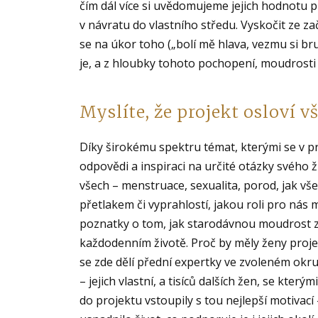
čím dál více si uvědomujeme jejich hodnotu
v návratu do vlastního středu. Vyskočit ze 
se na úkor toho („bolí mě hlava, vezmu si br
je, a z hloubky tohoto pochopení, moudrosti a
Myslíte, že projekt osloví 
Díky širokému spektru témat, kterými se v 
odpovědi a inspiraci na určité otázky svého ž
všech – menstruace, sexualita, porod, jak vš
přetlakem či vyprahlostí, jakou roli pro nás 
poznatky o tom, jak starodávnou moudrost zc
každodenním životě. Proč by měly ženy proj
se zde dělí přední expertky ve zvoleném okru
– jejich vlastní, a tisíců dalších žen, se který
do projektu vstoupily s tou nejlepší motivací