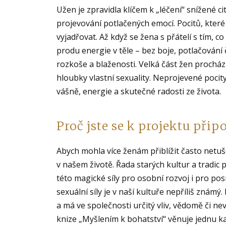
Užen je zpravidla klíčem k „léčení“ snížené citl
projevování potlačených emocí. Pocitů, které
vyjadřovat. Až když se žena s přátelí s tím, c
produ energie v těle – bez boje, potlačování 
rozkoše a blaženosti. Velká část žen prochá
hloubky vlastní sexuality. Neprojevené poci
vášně, energie a skutečné radosti ze života.
Proč jste se k projektu připo
Abych mohla více ženám přiblížit často netuše
v našem životě. Řada starých kultur a tradic 
této magické síly pro osobní rozvoj i pro po
sexuální síly je v naší kultuře nepříliš znám
a má ve společnosti určitý vliv, vědomě či ne
knize „Myšlením k bohatství“ věnuje jednu kap