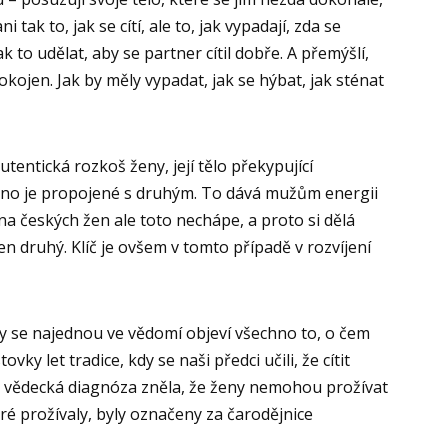
 tak to, jak se cítí, ale to, jak vypadají, zda se
ak to udělat, aby se partner cítil dobře. A přemýšlí,
okojen. Jak by měly vypadat, jak se hýbat, jak sténat
tentická rozkoš ženy, její tělo překypující
edno je propojené s druhým. To dává mužům energii
šina českých žen ale toto nechápe, a proto si dělá
 ten druhý. Klíč je ovšem v tomto případě v rozvíjení
dy se najednou ve vědomí objeví všechno to, o čem
ovky let tradice, kdy se naši předci učili, že cítit
vo vědecká diagnóza zněla, že ženy nemohou prožívat
eré prožívaly, byly označeny za čarodějnice