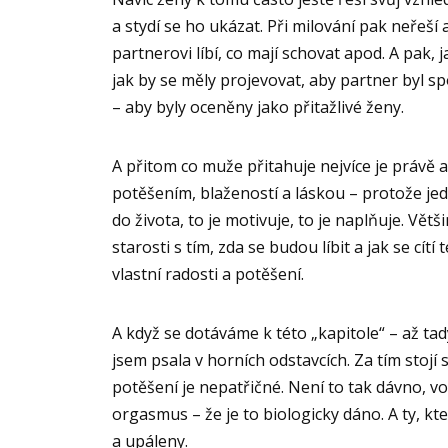
a stydí se ho ukázat. Při milování pak neřeší ani
partnerovi líbí, co mají schovat apod. A pak, j
jak by se měly projevovat, aby partner byl sp
– aby byly oceněny jako přitažlivé ženy.
A přitom co muže přitahuje nejvíce je právě au
potěšením, blažeností a láskou – protože j
do života, to je motivuje, to je naplňuje. Vět
starosti s tím, zda se budou líbit a jak se cítí
vlastní radosti a potěšení.
A když se dotáváme k této „kapitole“ – až ta
jsem psala v horních odstavcích. Za tím stojí st
potěšení je nepatřičné. Není to tak dávno, 
orgasmus – že je to biologicky dáno. A ty, kt
a upáleny.