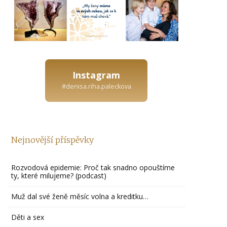
Instagram
#denisa.riha.paleckova
Nejnovější příspěvky
Rozvodová epidemie: Proč tak snadno opouštíme
ty, které milujeme? (podcast)
Muž dal své ženě měsíc volna a kreditku…
Děti a sex