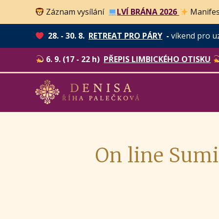
Záznam vysílání
LVÍ BRÁNA 2026
Manifes
28. - 30. 8.
RETREAT PRO PÁRY
-
víkend pro u
6. 9. (17 - 22 h)
PŘEPIS LIMBICKÉHO OTISKU
On line Sum