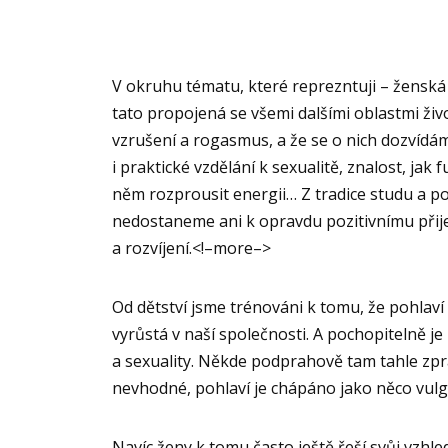
V okruhu tématu, které reprezntuji – ženská 
tato propojená se všemi dalšími oblastmi živo
vzrušení a rogasmus, a že se o nich dozvídá
i praktické vzdělání k sexualitě, znalost, jak 
něm rozprousit energii… Z tradice studu a poc
nedostaneme ani k opravdu pozitivnímu přijet
a rozvíjení.<!–more–>
Od dětství jsme trénováni k tomu, že pohlaví 
vyrůstá v naší společnosti. A pochopitelně j
a sexuality. Někde podprahově tam tahle zprá
nevhodné, pohlaví je chápáno jako něco vul
Navíc ženy k tomu často ještě řeší svůj vzhle