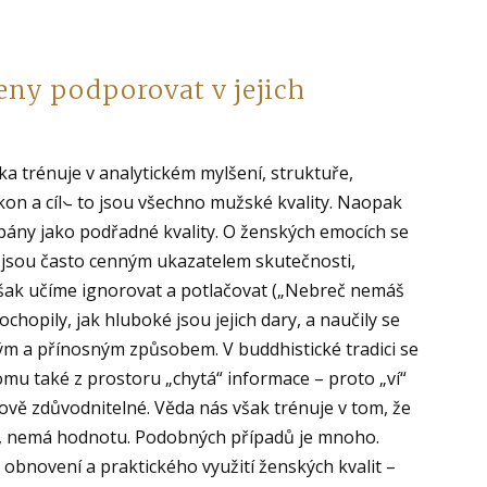
eny podporovat v jejich
a trénuje v analytickém mylšení, struktuře,
on a cíl⦦ to jsou všechno mužské kvality. Naopak
hápány jako podřadné kvality. O ženských emocích se
 jsou často cenným ukazatelem skutečnosti,
 však učíme ignorovat a potlačovat („Nebreč nemáš
pochopily, jak hluboké jsou jejich dary, a naučily se
ckým a přínosným způsobem. V buddhistické tradici se
tomu také z prostoru „chytá“ informace – proto „ví“
ově zdůvodnitelné. Věda nás však trénuje v tom, že
t, nemá hodnotu. Podobných případů je mnoho.
bnovení a praktického využití ženských kvalit –