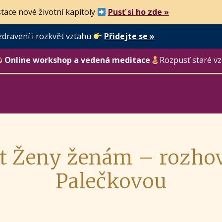
tace nové životní kapitoly
Pusť si ho zde »
zdravení i rozkvět vztahu
Přidejte se »
Online workshop a vedená meditace
Rozpusť staré vz
it Ženy ženám – rozhov
Palečkovou