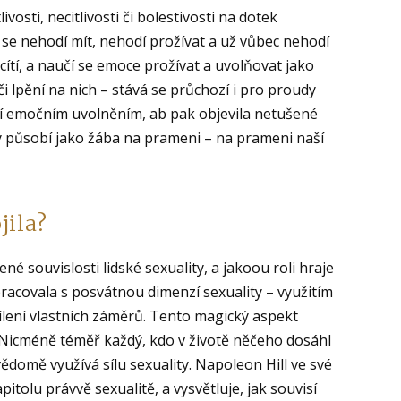
ivosti, necitlivosti či bolestivosti na dotek
 se nehodí mít, nehodí prožívat a už vůbec nehodí
o cítí, a naučí se emoce prožívat a uvolňovat jako
či lpění na nich – stává se průchozí i pro proudy
zí emočním uvolněním, ab pak objevila netušené
ty působí jako žába na prameni – na prameni naší
jila?
né souvislosti lidské sexuality, a jakoou roli hraje
pracovala s posvátnou dimenzí sexuality – využitím
sílení vlastních záměrů. Tento magický aspekt
ý. Nicméně téměř každý, kdo v životě něčeho dosáhl
vědomě využívá sílu sexuality. Napoleon Hill ve své
itolu právvě sexualitě, a vysvětluje, jak souvisí