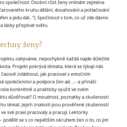
 pro společnost. Osobní růst ženy vnímám zejména
začarovaného kruhu dělání, dosahování a potlačování
ufen a jedu dál…“). Spočinout v tom, co už zde dávno
 lásky přispívat světu.
všechny ženy?
projektu zabýváme, nepochybně každá najde důležité
ivota. Projekt pokrývá témata, která se týkají nás
e časově zvládnout, jak pracovat s emočním
má společenství a podpora žen ad. …- a přináší
ela konkrétně a prakticky využít ve svém
ektu důvěřovat? O moudrost, poznatky a zkušenosti
hu témat. Jejich znalosti jsou prověřené zkušeností
mi ve své praxi pracovaly a pracují. Lektorky
 – podělit se s co největším okruhem žen o to, co jim