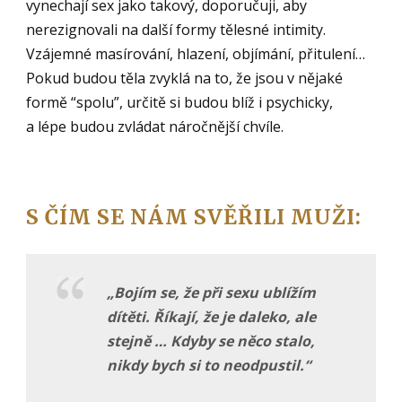
vynechají sex jako takový, doporučuji, aby
nerezignovali na další formy tělesné intimity.
Vzájemné masírování, hlazení, objímání, přitulení…
Pokud budou těla zvyklá na to, že jsou v nějaké
formě “spolu”, určitě si budou blíž i psychicky,
a lépe budou zvládat náročnější chvíle.
S ČÍM SE NÁM SVĚŘILI MUŽI:
„Bojím se, že při sexu ublížím
dítě
ti. Říkají, že je daleko, ale
stejně … Kdyby se něco stalo,
nikdy bych si to neodpustil.
“