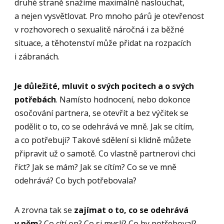
druhé straně snažíme maximálně naslouchat,
a nejen vysvětlovat. Pro mnoho párů je otevřenost
v rozhovorech o sexualitě náročná i za běžné
situace, a těhotenství může přidat na rozpacích
i zábranách.
Je důležité, mluvit o svých pocitech a o svých
potřebách
. Namísto hodnocení, nebo dokonce
osočování partnera, se otevřít a bez výčitek se
podělit o to, co se odehrává ve mně. Jak se cítím,
a co potřebuji? Takové sdělení si klidně můžete
připravit už o samotě. Co vlastně partnerovi chci
říct? Jak se mám? Jak se cítím? Co se ve mně
odehrává? Co bych potřebovala?
A zrovna tak se
zajímat o to, co se odehrává
v něm
? Co cítí on? Co si myslí? Co by potřeboval?