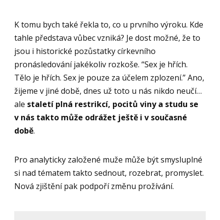
K tomu bych také řekla to, co u prvního výroku. Kde
tahle představa vůbec vzniká? Je dost možné, že to
jsou i historické pozůstatky církevního
pronásledování jakékoliv rozkoše. “Sex je hřích.
Tělo je hřích. Sex je pouze za účelem zplození.” Ano,
žijeme v jiné době, dnes už toto u nás nikdo neučí…
ale
staletí plná restrikcí, pocitů viny a studu se
v nás takto může odrážet ještě i v současné
době
.
Pro analyticky založené muže může být smysluplné
si nad tématem takto sednout, rozebrat, promyslet.
Nová zjištění pak podpoří změnu prožívání.