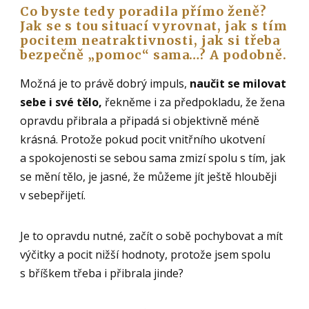
Co byste tedy poradila pří
mo ženě?
Jak se s tou situací vyrovnat, jak s tím
pocitem neatraktivnosti, jak si třeba
bezpečně „pomoc
“ sama…? A podobně.
Možná je to právě dobrý impuls,
naučit se milovat
sebe i své tělo,
řekněme i za předpokladu, že žena
opravdu přibrala a připadá si objektivně méně
krásná. Protože pokud pocit vnitřního ukotvení
a spokojenosti se sebou sama zmizí spolu s tím, jak
se mění tělo, je jasné, že můžeme jít ještě hlouběji
v sebepřijetí.
Je to opravdu nutné, začít o sobě pochybovat a mít
výčitky a pocit nižší hodnoty, protože jsem spolu
s bříškem třeba i přibrala jinde?