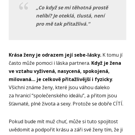
„Co když se mi těhotná prostě
nelíbí? Je oteklá, tlustá, není
pro mě tak přitaž
livá.
“
Krása ženy je odrazem její sebe-lásky.
K tomu jí
často může pomoci i láska partnera.
Když je žena
ve vztahu vyživená, nasycená, spokojená,
milovaná… je celkově přitažlivější i fyzicky
.
Všichni známe ženy, které jsou váhou daleko
za hranicí “společenského ideálu”, a přitom jsou
šťavnaté, plné života a sexy. Protože se dobře CÍTÍ.
Pokud bude mít muž chuť, může si tuto spojitost
uvědomit a podpořit krásu a záři své ženy tím, že ji