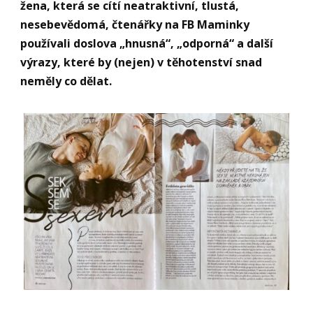
žena, která
se cítí neatraktivní, tlustá,
nesebevědomá, čtenářky na FB Maminky
používali doslova „hnusn
á“, „odporná“
a další
výrazy, kter
é by (nejen) v těhotenství snad
nemě
ly co dělat.