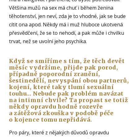
Většina mužů na sex má chuť i během ženina
těhotenství, jen neví, zda je to vhodné, jak se bude
cítit ona apod. Někdy má i muž hluboce ukotvená
přesvědčení, že se to nehodí, a pak může i chvilku
trvat, než se uvolní jeho psychika.
Když se smíříme s tím, že tě
ch devět
měsíc vydržíme, přijde pak porod,
případně poporodní zranění,
š
estinedělí, nevyspání obou partnerů,
kojení, kter
é taky tlumí
sexuální
touhu… Nebude pak probl
ém navázat
na intimní chvíle? Ta propast se totiž
někdy opravdu hodně rozevře
a zátěžová zkouška v podobě péče
o kojence tomu nepřidává.
Pro páry, které z nějakých důvodů opravdu