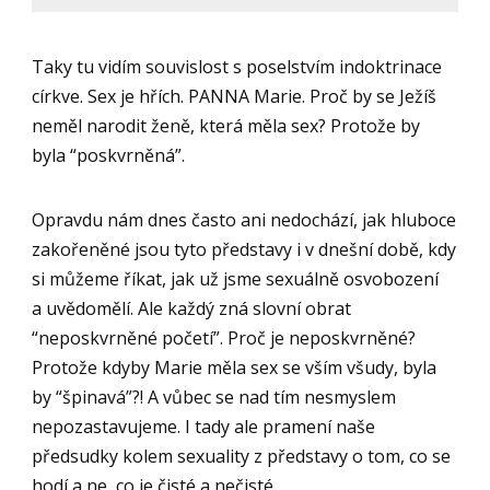
Taky tu vidím souvislost s poselstvím indoktrinace
církve. Sex je hřích. PANNA Marie. Proč by se Ježíš
neměl narodit ženě, která měla sex? Protože by
byla “poskvrněná”.
Opravdu nám dnes často ani nedochází, jak hluboce
zakořeněné jsou tyto představy i v dnešní době, kdy
si můžeme říkat, jak už jsme sexuálně osvobození
a uvědomělí. Ale každý zná slovní obrat
“neposkvrněné početí”. Proč je neposkvrněné?
Protože kdyby Marie měla sex se vším všudy, byla
by “špinavá”?! A vůbec se nad tím nesmyslem
nepozastavujeme. I tady ale pramení naše
předsudky kolem sexuality z představy o tom, co se
hodí a ne, co je čisté a nečisté…