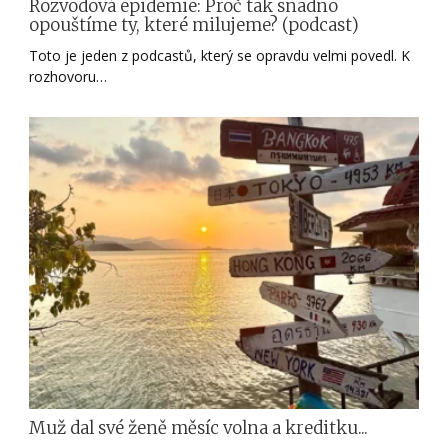
Rozvodová epidemie: Proč tak snadno
opouštíme ty, které milujeme? (podcast)
Toto je jeden z podcastů, který se opravdu velmi povedl. K
rozhovoru…
Muž dal své ženě měsíc volna a kreditku...