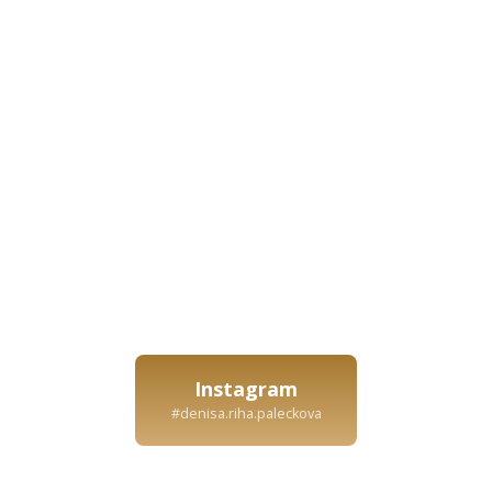
Instagram
#denisa.riha.paleckova