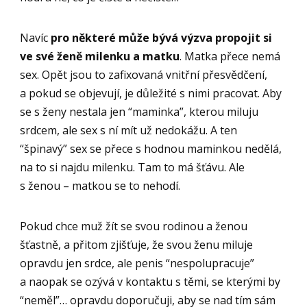
Navíc
pro některé může bývá výzva propojit si
ve své ženě milenku a matku
. Matka přece nemá
sex. Opět jsou to zafixovaná vnitřní přesvědčení,
a pokud se objevují, je důležité s nimi pracovat. Aby
se s ženy nestala jen “maminka”, kterou miluju
srdcem, ale sex s ní mít už nedokážu. A ten
“špinavý” sex se přece s hodnou maminkou nedělá,
na to si najdu milenku. Tam to má šťávu. Ale
s ženou – matkou se to nehodí.
Pokud chce muž žít se svou rodinou a ženou
šťastně, a přitom zjišťuje, že svou ženu miluje
opravdu jen srdce, ale penis “nespolupracuje”
a naopak se ozývá v kontaktu s těmi, se kterými by
“neměl”… opravdu doporučuji, aby se nad tím sám