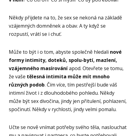
Někdy přijdete na to, že sex se nekoná na základě
vzájemných domněnek a obav. A ty když se
rozpustí, vrátí se i chuť.
Může to být i o tom, abyste společně hledali
nové
formy intimity, doteků, spolu-bytí, mazlení,
vzájemného masírování
apod. Otevřete se tomu,
že vaše
tělesná intimita může mít mnoho
různých podob
. Čím více, tím pestřejší bude váš
intimní život i z dlouhodobého pohledu. Někdy
může být sex divočina, jindy jen přitulení, pohlazení,
spočinutí. Někdy v rychlosti, jindy velmi pomalu.
Učte se nově vnímat potřeby svého těla, naslouchat
mu a navigovat i partnera, co byste potřebovali.