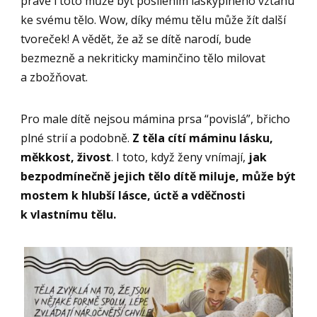
právě i toto může být posílením láskyplného vztahu
ke svému tělo. Wow, díky mému tělu může žít další
tvoreček! A vědět, že až se dítě narodí, bude
bezmezně a nekriticky maminčino tělo milovat
a zbožňovat.
Pro male dítě nejsou mámina prsa “povislá”, břicho
plné strií a podobně.
Z těla cítí máminu lásku,
měkkost, živost
. I toto, když ženy vnímají,
jak
bezpodmínečně jejich tělo dítě miluje, může být
mostem k hlubší lásce, úctě a vděčnosti
k vlastnímu tělu.