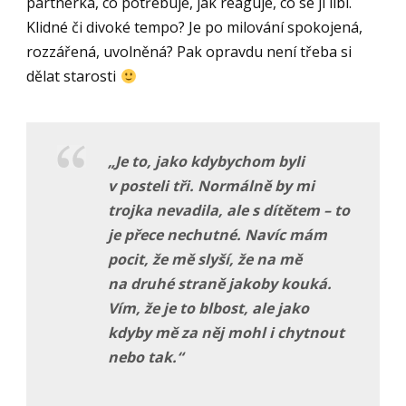
partnerka, co potřebuje, jak reaguje, co se jí líbí.
Klidné či divoké tempo? Je po milování spokojená,
rozzářená, uvolněná? Pak opravdu není třeba si
dělat starosti
„Je to, jako kdybychom byli
v posteli tři. Normálně by mi
trojka nevadila, ale s dítě
tem – to
je přece nechutn
é. Navíc mám
pocit, že mě
slyší, že na mě
na druh
é straně jakoby kouká.
Vím, že je to blbost, ale jako
kdyby mě za něj mohl i chytnout
nebo tak.
“