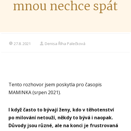
mnou nechce spát
27.8. 2021
Denisa Říha Palečková
Tento rozhovor jsem poskytla pro časopis
MAMINKA (srpen 2021).
I když často to bývají ženy, kdo v těhotenství
po milování netouží, někdy to bývá i naopak.
Důvody jsou různ
é, ale na konci je frustrovaná