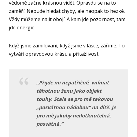
vědomě začne krásnou vidět. Opravdu se na to
zaměří. Nebude hledat chyby, ale naopak to hezké.
Vždy můžeme najít obojí. A kam jde pozornost, tam
jde energie.
Když jsme zamilovaní, když jsme v lásce, záříme. To
vytváří opravdovou krásu a přitažlivost.
„Přijde mi nepatřičn
é, vnímat
těhotnou ženu jako objekt
touhy. Stala se pro mě takovou
„posvátnou nádobou
“
na dítě. Je
pro mě jakoby nedotknutelná,
posvátná.
“