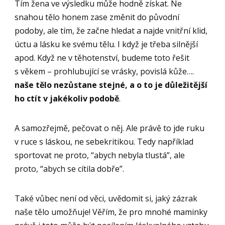
Tím žena ve výsledku může hodně získat. Ne
snahou tělo honem zase změnit do původní
podoby, ale tím, že začne hledat a najde vnitřní klid,
úctu a lásku ke svému tělu. I když je třeba silnější
apod. Když ne v těhotenství, budeme toto řešit
s věkem – prohlubující se vrásky, povislá kůže….
naše tělo nezůstane stejné, a o to je důležitější
ho ctít v jakékoliv podobě
.
A samozřejmě, pečovat o něj. Ale právě to jde ruku
v ruce s láskou, ne sebekritikou. Tedy například
sportovat ne proto, “abych nebyla tlustá”, ale
proto, “abych se cítila dobře”.
Také vůbec není od věci, uvědomit si, jaký zázrak
naše tělo umožňuje! Věřím, že pro mnohé maminky