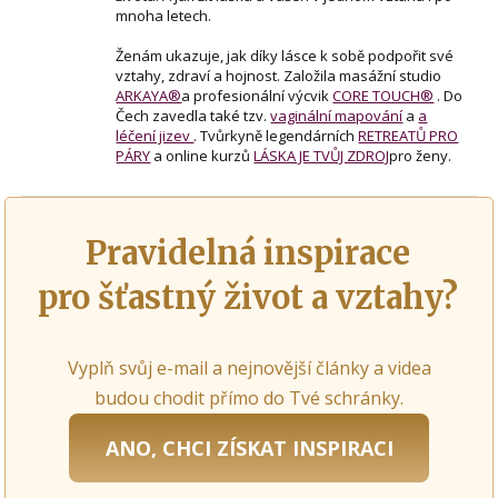
mnoha letech.
Ženám ukazuje, jak díky lásce k sobě podpořit své
vztahy, zdraví a hojnost. Založila masážní studio
ARKAYA®
a profesionální výcvik
CORE TOUCH®
. Do
Čech zavedla také tzv.
vaginální mapování
a
a
léčení jizev
. Tvůrkyně legendárních
RETREATŮ PRO
PÁRY
a online kurzů
LÁSKA JE TVŮJ ZDROJ
pro ženy.
Pravidelná inspirace
pro šťastný život a vztahy?
Vyplň svůj e-mail a nejnovější články a videa
budou chodit přímo do Tvé schránky.
ANO, CHCI ZÍSKAT INSPIRACI