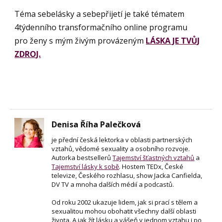
Téma sebelásky a sebepřijetí je také tématem
4týdenního transformačního online programu
pro ženy s mým živým provázeným
LÁSKA JE TVŮJ
ZDROJ.
Denisa Říha Palečková
je přední česká lektorka v oblasti partnerských
vztahů, vědomé sexuality a osobního rozvoje.
Autorka bestsellerů
Tajemství šťastných vztahů
a
Tajemství lásky k sobě
. Hostem TEDx, České
televize, Českého rozhlasu, show Jacka Canfielda,
DV TV a mnoha dalších médií a podcastů.
Od roku 2002 ukazuje lidem, jak si prací s tělem a
sexualitou mohou obohatit všechny další oblasti
života. A jak žít lásku a vášeň v jednom vztahu i po