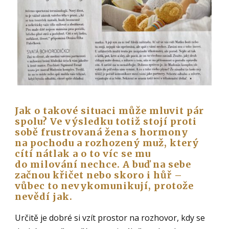
Jak o takov
é situaci může mluvit pár
spolu? Ve výsledku totiž stojí proti
sobě frustrovaná žena s hormony
na pochodu a rozhozený muž, který
cítí nátlak a o to víc se mu
do milování nechce. A buď na sebe
začnou křičet nebo skoro i hůř –
vůbec to nevykomunikují, protože
nevědí jak.
Určitě je dobré si vzít prostor na rozhovor, kdy se