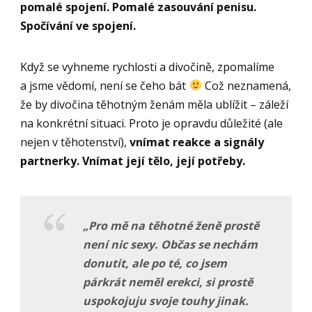
pomalé spojení. Pomalé zasouvání penisu.
Spočívání ve spojení.
Když se vyhneme rychlosti a divočině, zpomalíme
a jsme vědomí, není se čeho bát
Což neznamená,
že by divočina těhotným ženám měla ublížit – záleží
na konkrétní situaci. Proto je opravdu důležité (ale
nejen v těhotenství),
vnímat reakce a signály
partnerky. Vnímat její tělo, její potřeby.
„
Pro mě na těhotné ženě prostě
není nic sexy. Občas se nechám
donutit, ale po t
é, co jsem
párkrát neměl erekci, si prostě
uspokojuju svoje touhy jinak.