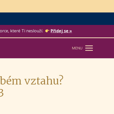
orce, které Ti neslouží.
Přidej se »
MENU
dobém vztahu?
3