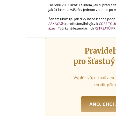
Od roku 2002 ukazuje lidem, jak si prací s 
jak žít lásku a vášeň v jednom vztahu i po 
Ženám ukazuje, jak díky lásce k sobě podpoř
ARKAYA®
a profesionální výcvik
CORE TO
jizev
. Tvůrkyně legendárních
RETREATŮ PR
Pravidel
pro šťastný
Vyplň svůj e-mail a ne
chodit přím
ANO, CHCI 