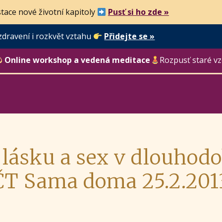
tace nové životní kapitoly
Pusť si ho zde »
zdravení i rozkvět vztahu
Přidejte se »
Online workshop a vedená meditace
Rozpusť staré vz
t lásku a sex v dlouho
ČT Sama doma 25.2.201