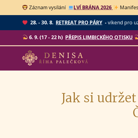
Záznam vysílání
LVÍ BRÁNA 2026
Manifes
28. - 30. 8.
RETREAT PRO PÁRY
-
víkend pro u
6. 9. (17 - 22 h)
PŘEPIS LIMBICKÉHO OTISKU
Jak si udrže