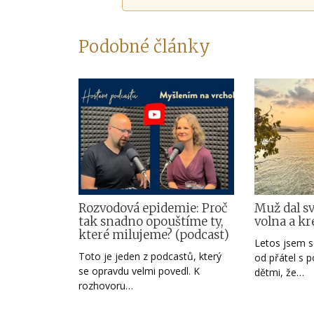
Podobné články
Rozvodová epidemie: Proč
Muž dal s
tak snadno opouštíme ty,
volna a kr
které milujeme? (podcast)
Letos jsem s
Toto je jeden z podcastů, který
od přátel s 
se opravdu velmi povedl. K
dětmi, že…
rozhovoru…