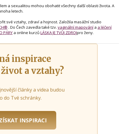
tělem a sexualitou mohou obohatit všechny další oblasti života. A
mnoha letech.
it své vztahy, zdraví a hojnost. Založila masážní studio
UCH®
. Do Čech zavedla také tzv.
vaginální mapování
a
a léčení
O PÁRY
a online kurzů
LÁSKA JE TVŮJ ZDROJ
pro ženy.
ná inspirace
 život a vztahy?
jnovější články a videa budou
o do Tvé schránky.
ZÍSKAT INSPIRACI