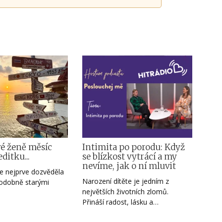
vé ženě měsíc
Intimita po porodu: Když
editku...
se blízkost vytrácí a my
nevíme, jak o ní mluvit
e nejprve dozvěděla
Narození dítěte je jedním z
podobně starými
největších životních zlomů.
Přináší radost, lásku a…