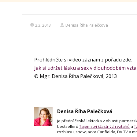
2.3. 2013
Denisa Říha Palečková
Prohlédněte si video záznam z pořadu zde:
Jak si udržet lásku a sex v dlouhodobém vz
© Mgr. Denisa Říha Palečková, 2013
Denisa Říha Palečková
je přední česká lektorka v oblasti partner
bestsellerů
Tajemství šťastných vztahů
a
T
rozhlasu, show Jacka Canfielda, DV TV a m