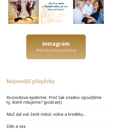
Instagram
#denisa.riha.paleckova
Nejnovější příspěvky
Rozvodová epidemie: Proč tak snadno opouštíme
ty, které milujeme? (podcast)
Muž dal své ženě měsíc volna a kreditku…
Děti a sex