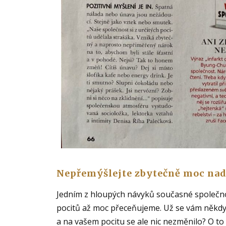
Nepřemýšlejte zbytečně moc nad 
Jedním z hloupých návyků současné společnost
pocitů až moc přeceňujeme. Už se vám někdy sta
a na vašem pocitu se ale nic nezměnilo? O t