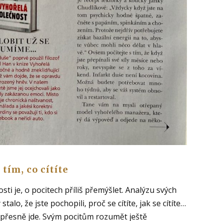
tím, co cítíte
i je, o pocitech příliš přemýšlet. Analýzu svých
lo, že jste pochopili, proč se cítíte, jak se cítíte…
o přesně jde. Svým pocitům rozumět ještě