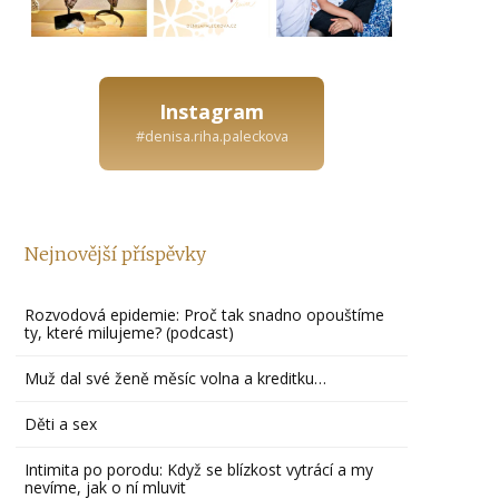
Instagram
#denisa.riha.paleckova
Nejnovější příspěvky
Rozvodová epidemie: Proč tak snadno opouštíme
ty, které milujeme? (podcast)
Muž dal své ženě měsíc volna a kreditku…
Děti a sex
Intimita po porodu: Když se blízkost vytrácí a my
nevíme, jak o ní mluvit