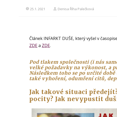
25.1. 2021
Denisa Říha Palečková
Článek INFARKT DUŠE, který vyšel v časopise
ZDE
a
ZDE
.
Pod tlakem společnosti (i nás sam
velké požadavky na výkonost, a p
Následkem toho se po určité době 
také vyhoření, odumření citů, de
Jak takové situaci předejít
pocity?
Jak nevypustit duš