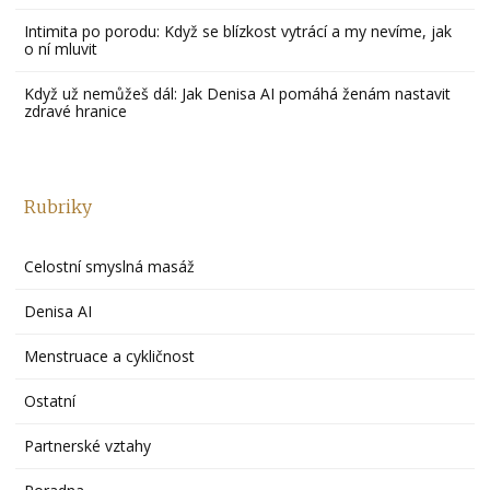
Intimita po porodu: Když se blízkost vytrácí a my nevíme, jak
o ní mluvit
Když už nemůžeš dál: Jak Denisa AI pomáhá ženám nastavit
zdravé hranice
Rubriky
Celostní smyslná masáž
Denisa AI
Menstruace a cykličnost
Ostatní
Partnerské vztahy