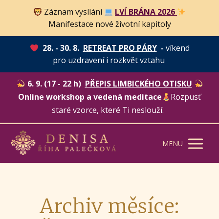
Záznam vysílání
LVÍ BRÁNA 2026
Manifestace nové životní kapitoly
28. - 30. 8.
RETREAT PRO PÁRY
-
víkend
pro uzdravení i rozkvět vztahu
6. 9. (17 - 22 h)
PŘEPIS LIMBICKÉHO OTISKU
Online workshop a vedená meditace
Rozpusť
staré vzorce, které Ti neslouží.
MENU
Archiv měsíce: