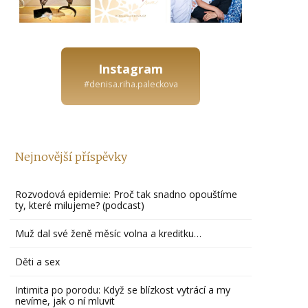
Instagram
#denisa.riha.paleckova
Nejnovější příspěvky
Rozvodová epidemie: Proč tak snadno opouštíme
ty, které milujeme? (podcast)
Muž dal své ženě měsíc volna a kreditku…
Děti a sex
Intimita po porodu: Když se blízkost vytrácí a my
nevíme, jak o ní mluvit