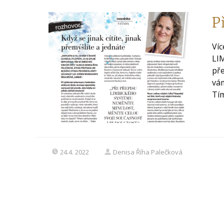
P
Víc
LI
pře
vám
Tím
24.4. 2022
Denisa Říha Palečková