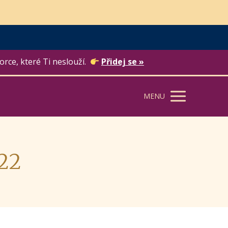
orce, které Ti neslouží.
Přidej se »
MENU
022