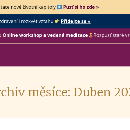
tace nové životní kapitoly
Pusť si ho zde »
zdravení i rozkvět vztahu
Přidejte se »
Online workshop a vedená meditace
Rozpusť staré vz
chiv měsíce: Duben 2