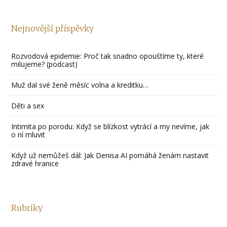
Nejnovější příspěvky
Rozvodová epidemie: Proč tak snadno opouštíme ty, které
milujeme? (podcast)
Muž dal své ženě měsíc volna a kreditku…
Děti a sex
Intimita po porodu: Když se blízkost vytrácí a my nevíme, jak
o ní mluvit
Když už nemůžeš dál: Jak Denisa AI pomáhá ženám nastavit
zdravé hranice
Rubriky