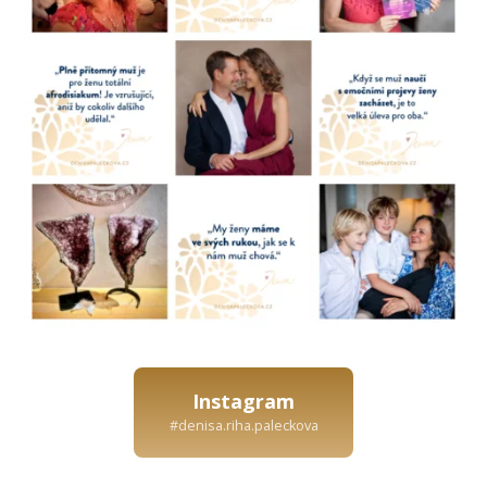
Instagram
#denisa.riha.paleckova