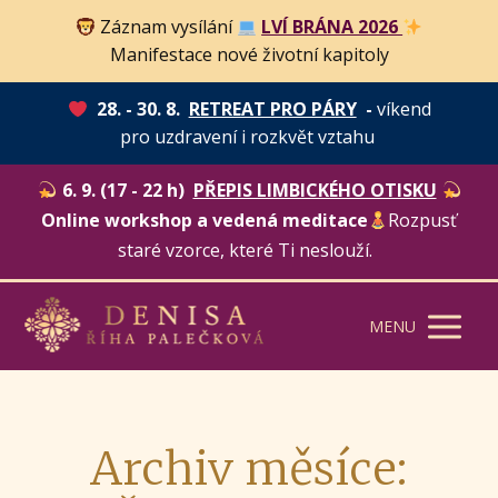
Záznam vysílání
LVÍ BRÁNA 2026
Manifestace nové životní kapitoly
28. - 30. 8.
RETREAT PRO PÁRY
-
víkend
pro uzdravení i rozkvět vztahu
6. 9. (17 - 22 h)
PŘEPIS LIMBICKÉHO OTISKU
Online workshop a vedená meditace
Rozpusť
staré vzorce, které Ti neslouží.
MENU
Archiv měsíce: