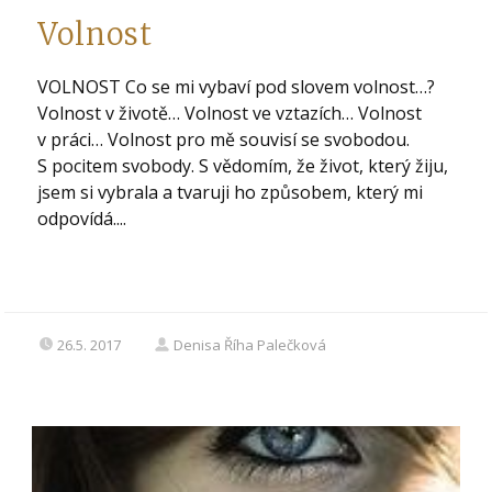
Volnost
VOLNOST Co se mi vybaví pod slovem volnost…?
Volnost v životě… Volnost ve vztazích… Volnost
v práci… Volnost pro mě souvisí se svobodou.
S pocitem svobody. S vědomím, že život, který žiju,
jsem si vybrala a tvaruji ho způsobem, který mi
odpovídá....
26.5. 2017
Denisa Říha Palečková