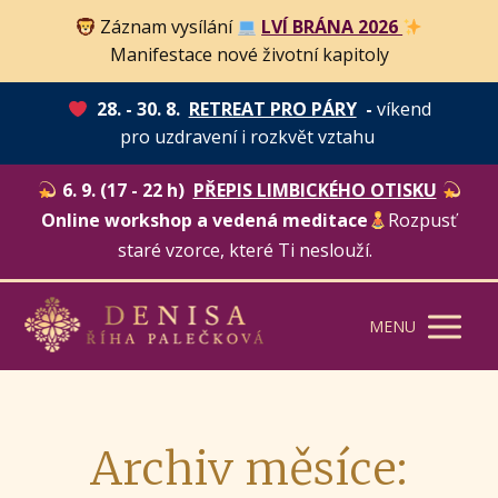
Záznam vysílání
LVÍ BRÁNA 2026
Manifestace nové životní kapitoly
28. - 30. 8.
RETREAT PRO PÁRY
-
víkend
pro uzdravení i rozkvět vztahu
6. 9. (17 - 22 h)
PŘEPIS LIMBICKÉHO OTISKU
Online workshop a vedená meditace
Rozpusť
staré vzorce, které Ti neslouží.
MENU
Archiv měsíce: