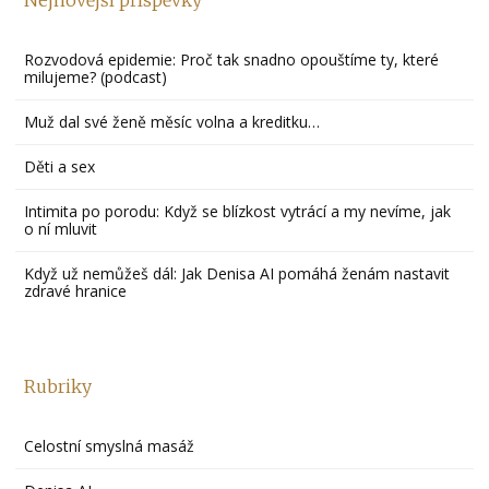
Rozvodová epidemie: Proč tak snadno opouštíme ty, které
milujeme? (podcast)
Muž dal své ženě měsíc volna a kreditku…
Děti a sex
Intimita po porodu: Když se blízkost vytrácí a my nevíme, jak
o ní mluvit
Když už nemůžeš dál: Jak Denisa AI pomáhá ženám nastavit
zdravé hranice
Rubriky
Celostní smyslná masáž