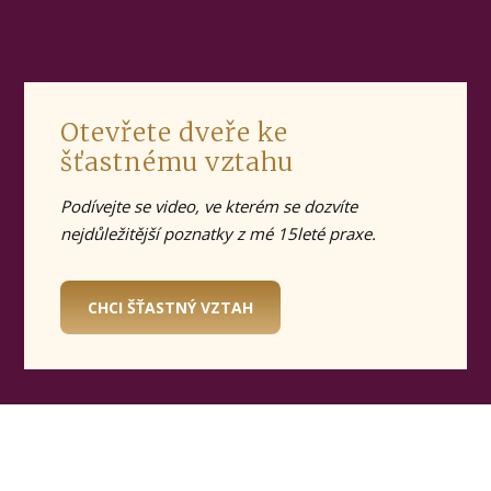
Otevřete dveře ke
šťastnému vztahu
Podívejte se video, ve kterém se dozvíte
nejdůležitější poznatky z mé 15leté praxe.
CHCI ŠŤASTNÝ VZTAH
© 2019 Denisa Říha Palečková |
Ochrana osobních údajů
|
Obchodní
podmínky
|
Poradna