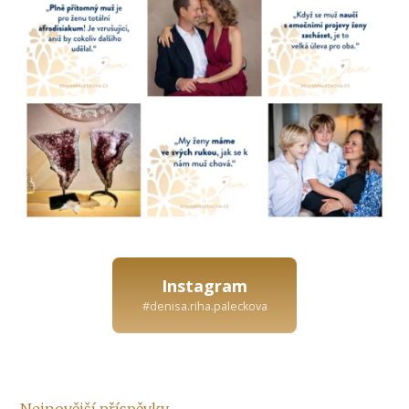
Instagram
#denisa.riha.paleckova
Nejnovější příspěvky