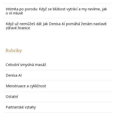
Intimita po porodu: Když se blízkost vytrácí a my nevíme, jak
o ní mluvit
Když už nemůžeš dál: Jak Denisa AI pomáhá ženám nastavit
zdravé hranice
Rubriky
Celostní smyslná masáž
Denisa AI
Menstruace a cykličnost
Ostatní
Partnerské vztahy