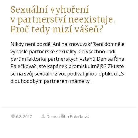
Sexuální vyhoření
v partnerství neexistuje.
Proč tedy mizí vášeň?
Nikdy není pozdě. Ani na znovuvzkříšení domněle
vyhaslé partnerské sexuality. Co všechno radí
párům lektorka partnerských vztahů Denisa Říha
Palečková? Jste kapánek promiskuitnější? Zkuste
se na svůj sexuální život podívat jinou optikou: „S
dlouhodobým partnerem máme ty...
6.2. 2017
Denisa Říha Palečková