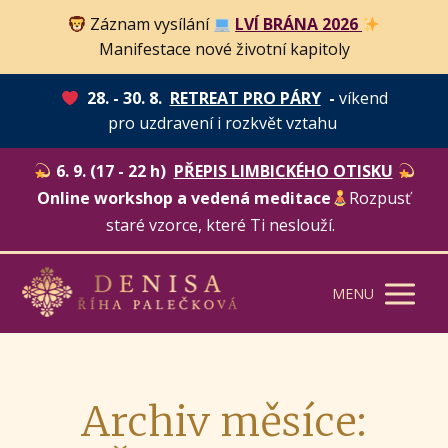
Záznam vysílání
LVÍ BRÁNA 2026
Manifestace nové životní kapitoly
28. - 30. 8.
RETREAT PRO PÁRY
-
víkend
pro uzdravení i rozkvět vztahu
6. 9. (17 - 22 h)
PŘEPIS LIMBICKÉHO OTISKU
Online workshop a vedená meditace
Rozpusť
staré vzorce, které Ti neslouží.
MENU
Archiv měsíce: