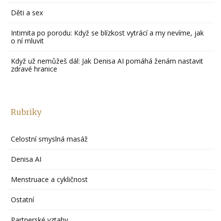
Děti a sex
Intimita po porodu: Když se blízkost vytrácí a my nevíme, jak
o ní mluvit
Když už nemůžeš dál: Jak Denisa AI pomáhá ženám nastavit
zdravé hranice
Rubriky
Celostní smyslná masáž
Denisa AI
Menstruace a cykličnost
Ostatní
Partnerské vztahy