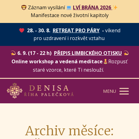
Záznam vysílání
LVÍ BRÁNA 2026
Manifestace nové životní kapitoly
28. - 30. 8.
RETREAT PRO PÁRY
-
víkend
pro uzdravení i rozkvět vztahu
6. 9. (17 - 22 h)
PŘEPIS LIMBICKÉHO OTISKU
Online workshop a vedená meditace
Rozpusť
staré vzorce, které Ti neslouží.
MENU
Archiv měsíce: