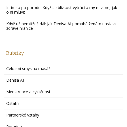
Intimita po porodu: Když se blízkost vytrácí a my nevíme, jak
o ní mluvit
Když už nemůžeš dál: Jak Denisa AI pomáhá ženám nastavit
zdravé hranice
Rubriky
Celostní smyslná masáž
Denisa AI
Menstruace a cykličnost
Ostatní
Partnerské vztahy
Poradna