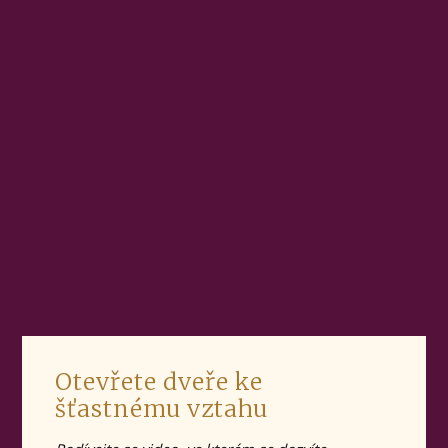
Otevřete dveře ke
šťastnému vztahu