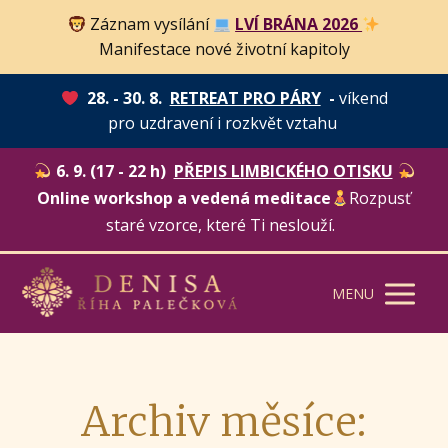
Záznam vysílání
LVÍ BRÁNA 2026
Manifestace nové životní kapitoly
28. - 30. 8.
RETREAT PRO PÁRY
-
víkend
pro uzdravení i rozkvět vztahu
6. 9. (17 - 22 h)
PŘEPIS LIMBICKÉHO OTISKU
Online workshop a vedená meditace
Rozpusť
staré vzorce, které Ti neslouží.
MENU
Archiv měsíce: