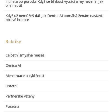
Intimita po porodu: Když se blízkost vytrácí a my nevíme, jak
o ní mluvit
Když už nemůžeš dál: Jak Denisa AI pomáhá ženám nastavit
zdravé hranice
Rubriky
Celostní smyslná masáž
Denisa AI
Menstruace a cykličnost
Ostatní
Partnerské vztahy
Poradna