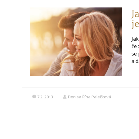
J
j
Jak
že 
se 
a d
7.2. 2013
Denisa Říha Palečková