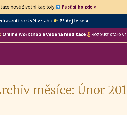
tace nové životní kapitoly
Pusť si ho zde »
zdravení i rozkvět vztahu
Přidejte se »
Online workshop a vedená meditace
Rozpusť staré vz
rchiv měsíce: Únor 20