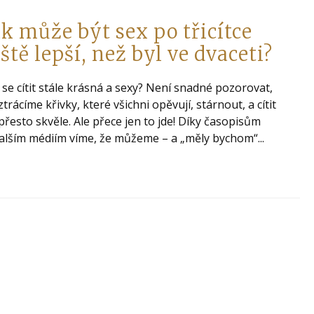
ak může být sex po třicítce
eště lepší, než byl ve dvaceti?
 se cítit stále krásná a sexy? Není snadné pozorovat,
ztrácíme křivky, které všichni opěvují, stárnout, a cítit
přesto skvěle. Ale přece jen to jde! Díky časopisům
alším médiím víme, že můžeme – a „měly bychom“...