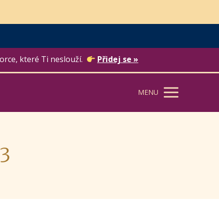
orce, které Ti neslouží.
Přidej se »
MENU
13