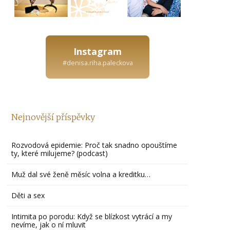
Instagram
#denisa.riha.paleckova
Nejnovější příspěvky
Rozvodová epidemie: Proč tak snadno opouštíme
ty, které milujeme? (podcast)
Muž dal své ženě měsíc volna a kreditku…
Děti a sex
Intimita po porodu: Když se blízkost vytrácí a my
nevíme, jak o ní mluvit