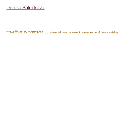
Denisa Palečková
UMĚNÍ DOTEKU – rituál celostní smyslné masáže
online
Obohaťte svůj život
rituálem celostní smyslné masáže.