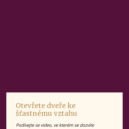
Otevřete dveře ke
šťastnému vztahu
Podívejte se video, ve kterém se dozvíte