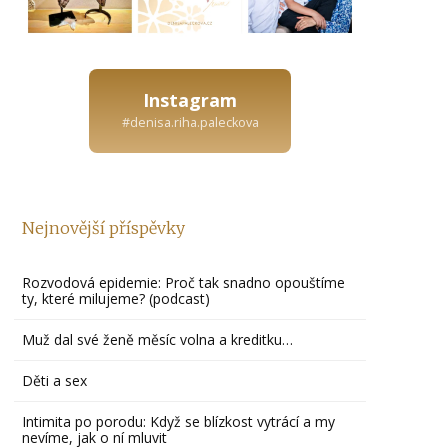
Instagram
#denisa.riha.paleckova
Nejnovější příspěvky
Rozvodová epidemie: Proč tak snadno opouštíme
ty, které milujeme? (podcast)
Muž dal své ženě měsíc volna a kreditku…
Děti a sex
Intimita po porodu: Když se blízkost vytrácí a my
nevíme, jak o ní mluvit