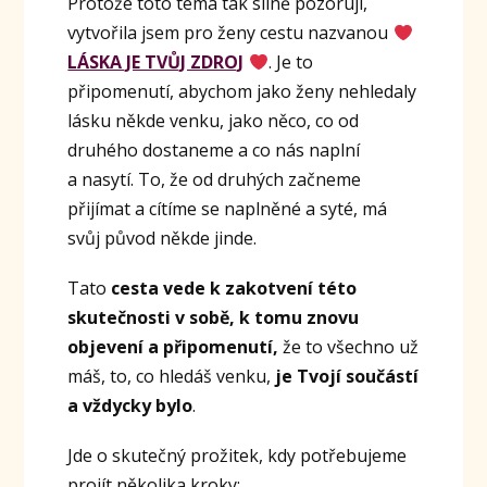
Protože toto téma tak silně pozoruji,
vytvořila jsem pro ženy cestu nazvanou
LÁSKA JE TVŮJ ZDROJ
. Je to
připomenutí, abychom jako ženy nehledaly
lásku někde venku, jako něco, co od
druhého dostaneme a co nás naplní
a nasytí. To, že od druhých začneme
přijímat a cítíme se naplněné a syté, má
svůj původ někde jinde.
Tato
cesta vede k zakotvení této
skutečnosti v sobě, k tomu znovu
objevení a připomenutí,
že to všechno už
máš, to, co hledáš venku,
je Tvojí součástí
a vždycky bylo
.
Jde o skutečný prožitek, kdy potřebujeme
projít několika kroky: