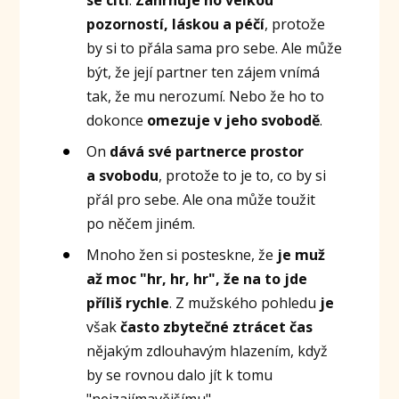
pozorností, láskou a péčí
, protože
by si to přála sama pro sebe. Ale může
být, že její partner ten zájem vnímá
tak, že mu nerozumí. Nebo že ho to
dokonce
omezuje v jeho svobodě
.
On
dává své partnerce prostor
a svobodu
, protože to je to, co by si
přál pro sebe. Ale ona může toužit
po něčem jiném.
Mnoho žen si posteskne, že
je muž
až moc "hr, hr, hr", že na to jde
příliš rychle
. Z mužského pohledu
je
však
často zbytečné ztrácet čas
nějakým zdlouhavým hlazením, když
by se rovnou dalo jít k tomu
"nejzajímavějšímu".