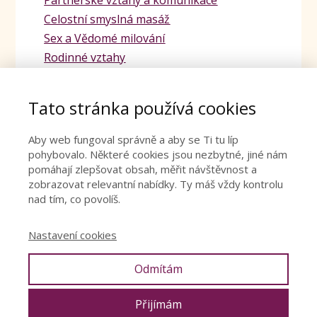
Partnerské vztahy a komunikace
Celostní smyslná masáž
Sex a Vědomé milování
Rodinné vztahy
Rozvíjení radosti a štěstí
Vaginální mapování a léčení jizev
Tato stránka používá cookies
Sex po porodu
Aby web fungoval správně a aby se Ti tu líp
pohybovalo. Některé cookies jsou nezbytné, jiné nám
pomáhají zlepšovat obsah, měřit návštěvnost a
zobrazovat relevantní nabídky. Ty máš vždy kontrolu
nad tím, co povolíš.
Nastavení cookies
Odmítám
© Denisa Říha Palečková |
Ochrana osobních údajů
|
Obchodní
podmínky
|
Cookies
|
PRESS
Přijímám