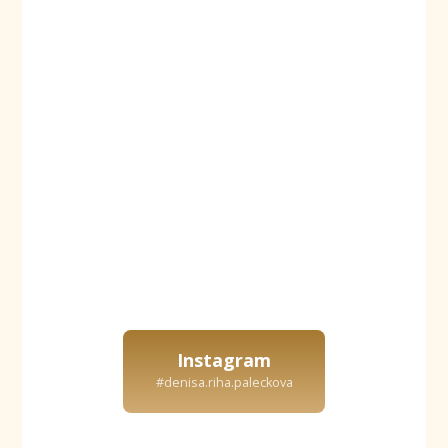
Instagram
#denisa.riha.paleckova