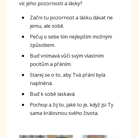
víc jeho pozornosti a lásky?
Začni tu pozornost a lásku dávat ne
jemu, ale sobě.
Pečuj o sebe tím nejlepším možným
způsobem.
Buď vnímavá vůči svým vlastním
pocitům a přáním.
Starej se o to, aby Tvá přání byla
naplněná.
Buď k sobě laskavá.
Pochop a žij to, jaké to je, když jsi Ty
sama královnou svého života.