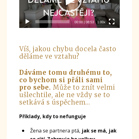
00:00
|
08:53
1.00x
Víš, jakou chybu docela často
děláme ve vztahu?
Dáváme tomu druhému to,
co bychom si přáli sami
pro sebe.
Může to znít velmi
ušlechtile, ale ne vždy se to
setkává s úspěchem…
Příklady, kdy to nefunguje
Žena se partnera ptá,
jak se má, jak
se cítí
.
Zahrnuje ho velkou