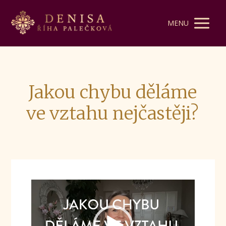
MENU
Jakou chybu děláme
ve vztahu nejčastěji?
Video
přehrávač