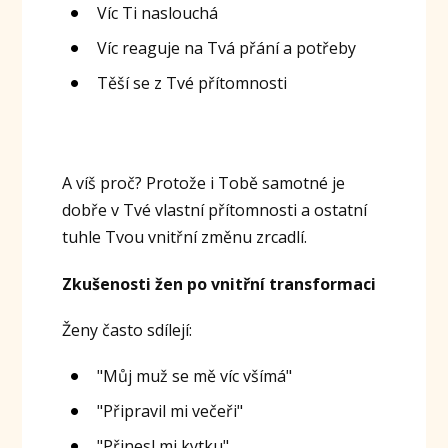
Víc Ti naslouchá
Víc reaguje na Tvá přání a potřeby
Těší se z Tvé přítomnosti
A víš proč? Protože i Tobě samotné je
dobře v Tvé vlastní přítomnosti a ostatní
tuhle Tvou vnitřní změnu zrcadlí.
Zkušenosti žen po vnitřní transformaci
Ženy často sdílejí:
"Můj muž se mě víc všímá"
"Připravil mi večeři"
"Přinesl mi kytku"