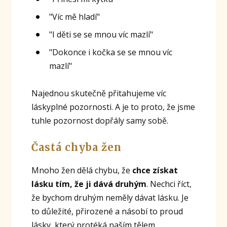
"Víc mě hladí"
"I děti se se mnou víc mazlí"
"Dokonce i kočka se se mnou víc
mazlí"
Najednou skutečně přitahujeme víc
láskyplné pozornosti. A je to proto, že jsme
tuhle pozornost dopřály samy sobě.
Častá chyba žen
Mnoho žen dělá chybu, že
chce získat
lásku tím, že ji dává druhým
. Nechci říct,
že bychom druhým neměly dávat lásku. Je
to důležité, přirozené a násobí to proud
lásky, který protéká naším tělem.