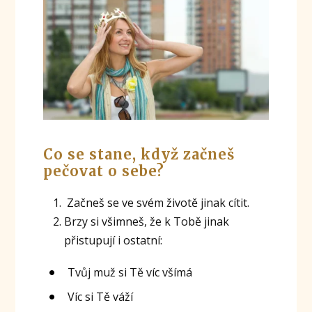
Co se stane, když začneš
pečovat o sebe?
Začneš se ve svém životě jinak cítit.
Brzy si všimneš, že k Tobě jinak
přistupují i ostatní:
Tvůj muž si Tě víc všímá
Víc si Tě váží