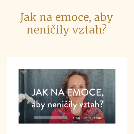
Jak na emoce, aby
neničily vztah?
Video
přehrávač
00:00
|
28:19
1.00x