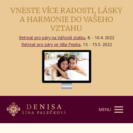
VNESTE VÍCE RADOSTI, LÁSKY
A HARMONIE DO VAŠEHO
VZTAHU
Retreat pro páry na Váňově statku
, 8. - 10.4. 2022
Retreat pro páry ve Villa Pepita
, 13. - 15.5. 2022
MENU