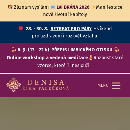
Záznam vysílání
LVÍ BRÁNA 2026
Manifestace
nové životní kapitoly
28. - 30. 8.
RETREAT PRO PÁRY
-
víkend
pro uzdravení i rozkvět vztahu
6. 9. (17 - 22 h)
PŘEPIS LIMBICKÉHO OTISKU
Online workshop a vedená meditace
Rozpusť staré
vzorce, které Ti neslouží.
MENU