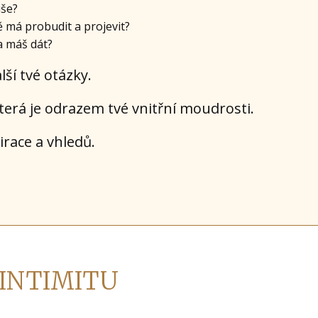
uše?
ě má probudit a projevit?
a máš dát?
ší tvé otázky.
terá je odrazem tvé vnitřní moudrosti.
race a vhledů.
 INTIMITU