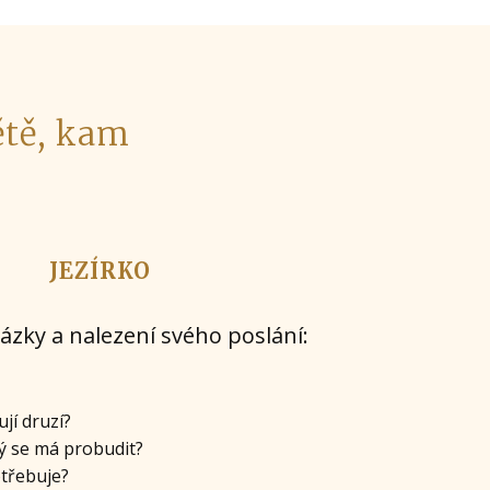
ětě, kam
JEZÍRKO
ázky a nalezení svého poslání:
jí druzí?
rý se má probudit?
třebuje?