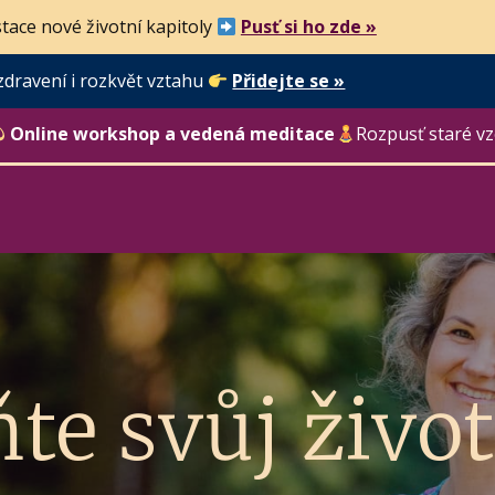
tace nové životní kapitoly
Pusť si ho zde »
zdravení i rozkvět vztahu
Přidejte se »
Online workshop a vedená meditace
Rozpusť staré vz
te svůj život