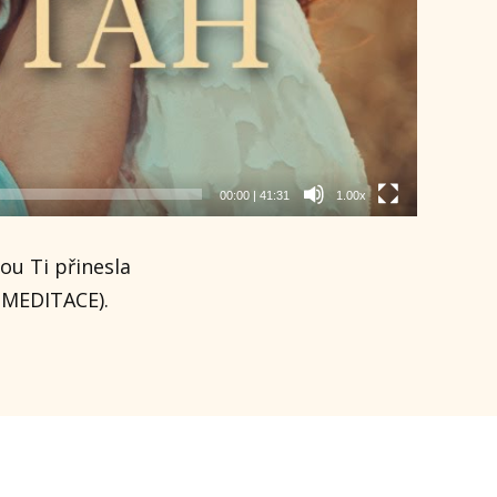
00:00
|
41:31
1.00x
ou Ti přinesla
 MEDITACE).