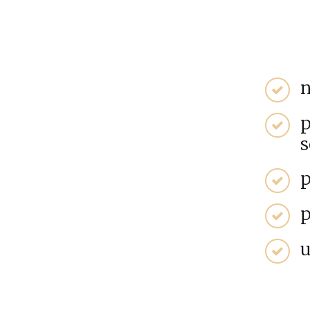
n
p
s
p
p
u