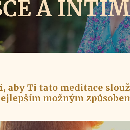
CE A INTIM
Ti, aby Ti tato meditace slouž
ejlepším možným způsobe