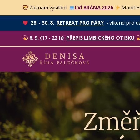
Záznam vysílání
LVÍ BRÁNA 2026
Manifes
28. - 30. 8.
RETREAT PRO PÁRY
-
víkend pro u
6. 9. (17 - 22 h)
PŘEPIS LIMBICKÉHO OTISKU
Změň