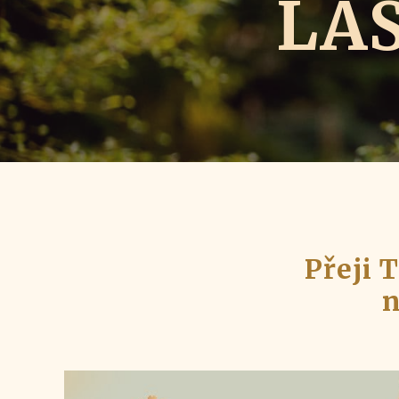
LÁS
Přeji 
n
Video