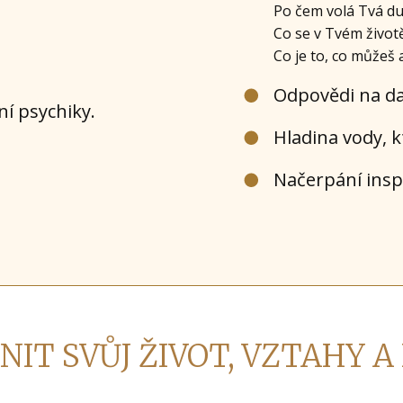
Po čem volá Tvá d
Co se v Tvém život
Co je to, co můžeš 
Odpovědi na dal
ní psychiky.
Hladina vody, k
Načerpání inspi
NIT SVŮJ ŽIVOT, VZTAHY A