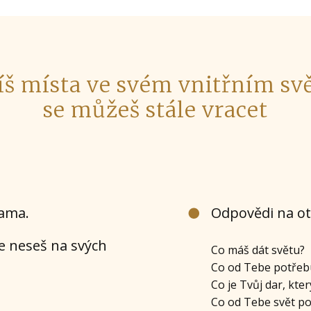
íš místa ve svém vnitřním sv
se můžeš stále vracet
sama.
Odpovědi na ot
že neseš na svých
Co máš dát světu?
Co od Tebe potřebu
Co je Tvůj dar, kte
Co od Tebe svět po