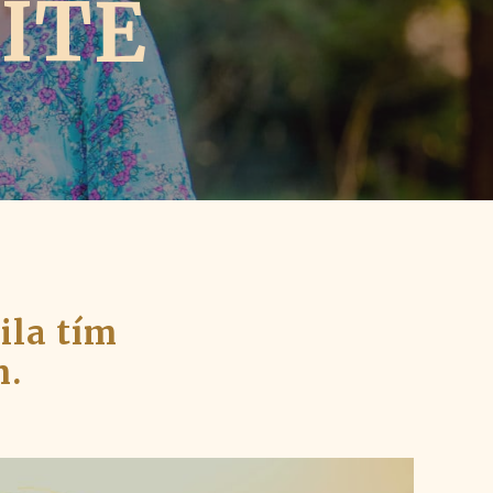
ITĚ
ila tím
m.