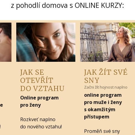
z pohodlí domova s ONLINE KURZY:
JAK SE
JAK ŽÍT SVÉ
OTEVŘÍT
SNY
DO VZTAHU
Začni žít hojnost naplno
online program
Online program
pro muže i ženy
že
pro ženy
s okamžitým
přístupem
Rozkveť naplno
!
do nového vztahu!
Proměň své sny