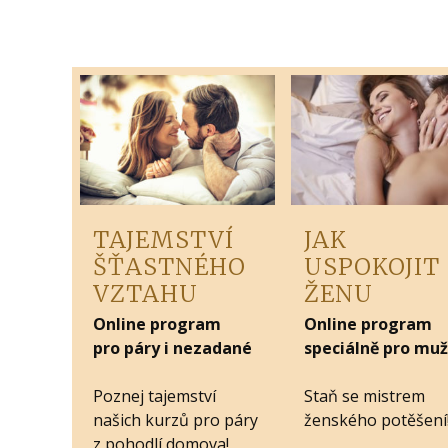
TAJEMSTVÍ
JAK
ŠŤASTNÉHO
USPOKOJIT
VZTAHU
ŽENU
Online program
Online program
pro páry i nezadané
speciálně pro mu
Poznej tajemství
Staň se mistrem
našich kurzů pro páry
ženského potěšení
z pohodlí domova!