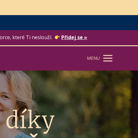
orce, které Ti neslouží.
Přidej se »
MENU
 díky