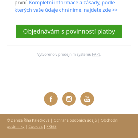
první.
Kompletní informace a zásady, podle
kterých vaše údaje chráníme, najdete zde >>
Objednávám s povinností platby
Vytvořeno v prodejním systému
FAPI
.
© Denisa Říha Palečková |
Ochrana osobních údajů
|
Obchodní
podmínky
|
Cookies
|
PRESS