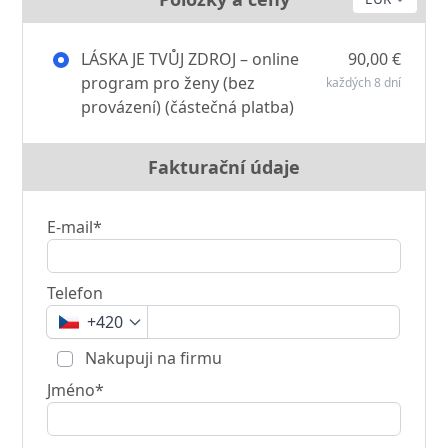
LÁSKA JE TVŮJ ZDROJ – online
90,00 €
program pro ženy (bez
každých 8 dní
provázení) (částečná platba)
Fakturační údaje
E-mail*
Telefon
+420
Nakupuji na firmu
Jméno*