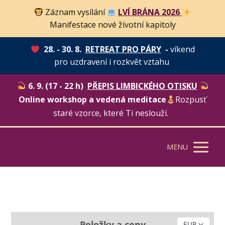
Záznam vysílání
LVÍ BRÁNA 2026
Manifestace nové životní kapitoly
28. - 30. 8.
RETREAT PRO PÁRY
-
víkend
pro uzdravení i rozkvět vztahu
6. 9. (17 - 22 h)
PŘEPIS LIMBICKÉHO OTISKU
Online workshop a vedená meditace
Rozpusť
staré vzorce, které Ti neslouží.
MENU
Položky a ceny