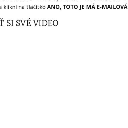
a klikni na tlačítko
ANO, TOTO JE MÁ E-MAILOVÁ
Ť SI SVÉ VIDEO
práva spadla do složky
Hromadné,
Promo,
 a přetáhni do složky
Doručené
, abys nepřišel/nep
informace.