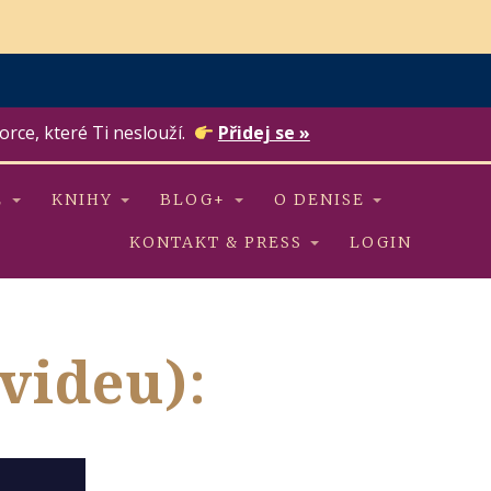
orce, které Ti neslouží.
Přidej se »
E
KNIHY
BLOG+
O DENISE
KONTAKT & PRESS
LOGIN
 videu):