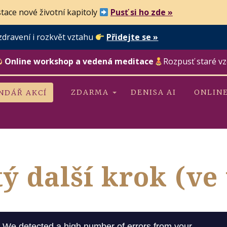
tace nové životní kapitoly
Pusť si ho zde »
zdravení i rozkvět vztahu
Přidejte se »
Online workshop a vedená meditace
Rozpusť staré vz
ZDARMA
DENISA AI
ONLIN
NDÁŘ AKCÍ
ý další krok (ve