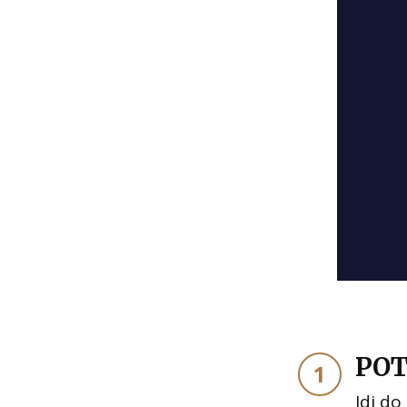
POT
1
Jdi do