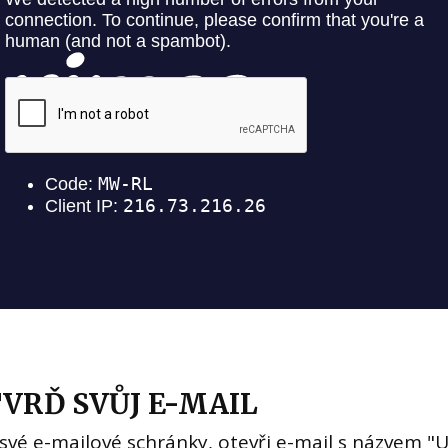
VRĎ SVŮJ E-MAIL
 své e-mailové schránky, otevři e-mail s názvem "U