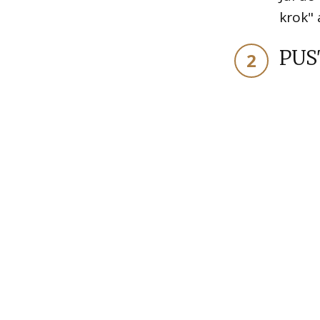
krok" 
PUS
2
DŮLEŽITÉ:
Pokud Ti z
prosím, chytni myší