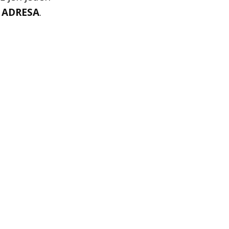
 ADRESA
.
Spam
a podobně, tak ji,
řišla o další důležité