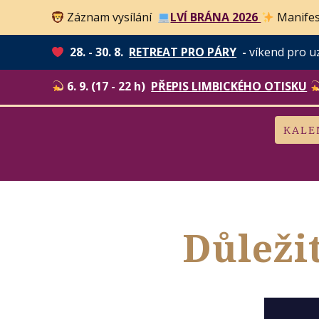
Záznam vysílání
LVÍ BRÁNA 2026
Manifes
28. - 30. 8.
RETREAT PRO PÁRY
-
víkend pro u
6. 9. (17 - 22 h)
PŘEPIS LIMBICKÉHO OTISKU
KALE
Důležit