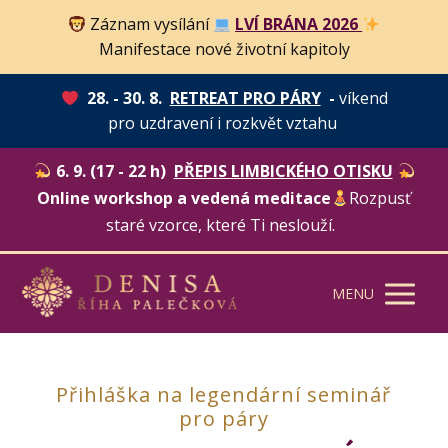
Záznam vysílání
LVÍ BRÁNA 2026
Manifestace nové životní kapitoly
28. - 30. 8.
RETREAT PRO PÁRY
-
víkend
pro uzdravení i rozkvět vztahu
6. 9. (17 - 22 h)
PŘEPIS LIMBICKÉHO OTISKU
Online workshop a vedená meditace
Rozpusť
staré vzorce, které Ti neslouží.
MENU
Přihláška na legendární seminář
pro páry