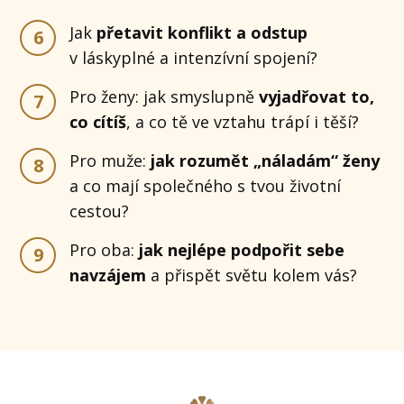
Jak
přetavit konflikt a odstup
6
v láskyplné a intenzívní spojení?
Pro ženy: jak smyslupně
vyjadřovat to,
7
co cítíš
, a co tě ve vztahu trápí i těší?
Pro muže:
jak rozumět „náladám“ ženy
8
a co mají společného s tvou životní
cestou?
Pro oba:
jak nejlépe podpořit sebe
9
navzájem
a přispět světu kolem vás?