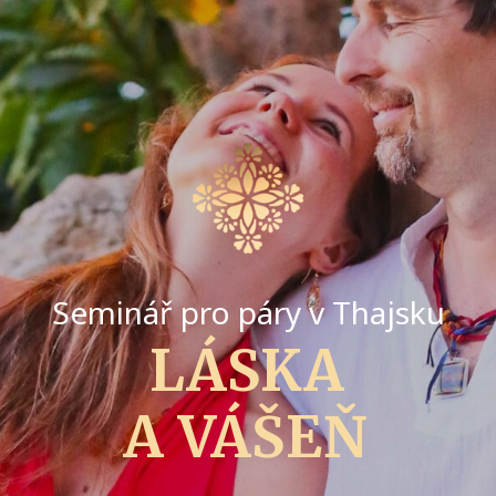
Seminář pro páry v Thajsku
LÁSKA
A VÁŠEŇ