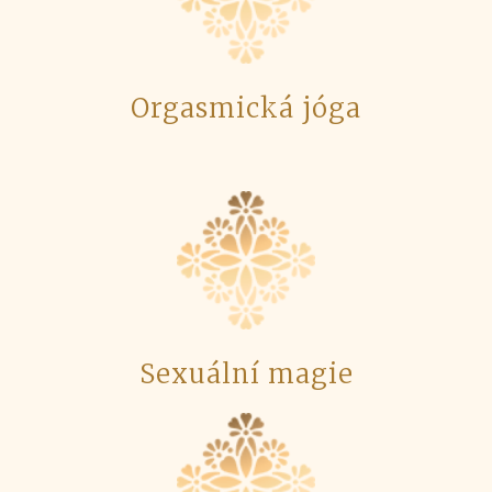
Orgasmická jóga
Sexuální magie