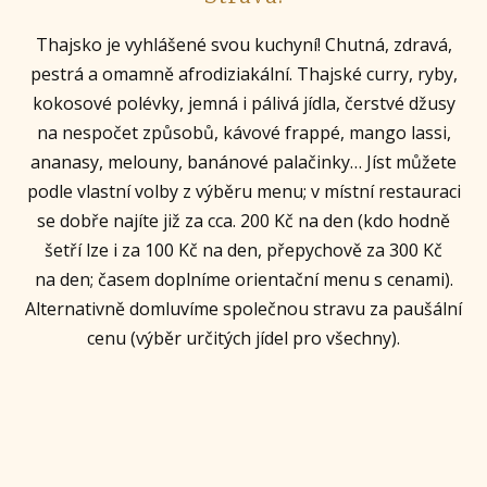
Thajsko je vyhlášené svou kuchyní! Chutná, zdravá,
pestrá a omamně afrodiziakální. Thajské curry, ryby,
kokosové polévky, jemná i pálivá jídla, čerstvé džusy
na nespočet způsobů, kávové frappé, mango lassi,
ananasy, melouny, banánové palačinky… Jíst můžete
podle vlastní volby z výběru menu; v místní restauraci
se dobře najíte již za cca. 200 Kč na den (kdo hodně
šetří lze i za 100 Kč na den, přepychově za 300 Kč
na den; časem doplníme orientační menu s cenami).
Alternativně domluvíme společnou stravu za paušální
cenu (výběr určitých jídel pro všechny).