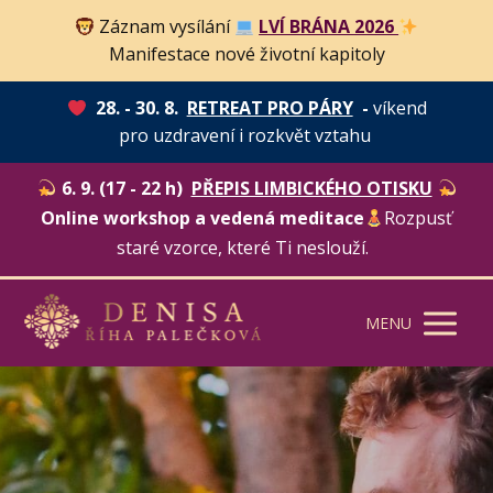
Záznam vysílání
LVÍ BRÁNA 2026
Manifestace nové životní kapitoly
28. - 30. 8.
RETREAT PRO PÁRY
-
víkend
pro uzdravení i rozkvět vztahu
6. 9. (17 - 22 h)
PŘEPIS LIMBICKÉHO OTISKU
Online workshop a vedená meditace
Rozpusť
staré vzorce, které Ti neslouží.
MENU