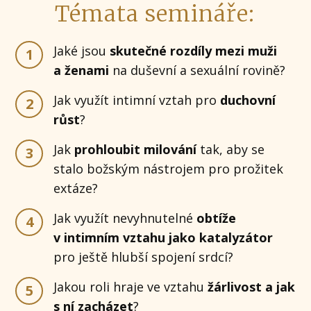
Témata semináře:
Jaké jsou
skutečné rozdíly mezi muži
1
a ženami
na duševní a sexuální rovině?
Jak využít intimní vztah pro
duchovní
2
růst
?
Jak
prohloubit milování
tak, aby se
3
stalo božským nástrojem pro prožitek
extáze?
Jak využít nevyhnutelné
obtíže
4
v intimním vztahu jako katalyzátor
pro ještě hlubší spojení srdcí?
Jakou roli hraje ve vztahu
žárlivost a jak
5
s ní zacházet
?