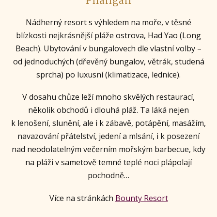
Phangan
Nádherný resort s výhledem na moře, v těsné
blízkosti nejkrásnější pláže ostrova, Had Yao (Long
Beach). Ubytování v bungalovech dle vlastní volby –
od jednoduchých (dřevěný bungalov, větrák, studená
sprcha) po luxusní (klimatizace, lednice).
V dosahu chůze leží mnoho skvělých restaurací,
několik obchodů i dlouhá pláž. Ta láká nejen
k lenošení, slunění, ale i k zábavě, potápění, masážím,
navazování přátelství, jedení a mlsání, i k posezení
nad neodolatelným večerním mořským barbecue, kdy
na pláži v sametově temné teplé noci plápolají
pochodně…
Více na stránkách
Bounty Resort