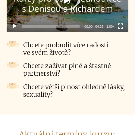
00:00
|
04:29
1.00x
Chcete probudit více radosti
ve svém životě?
Chcete zažívat plné a štastné
partnerství?
Chcete větší plnost ohledně lásky,
sexuality?
Aktuální termíny kurzu: