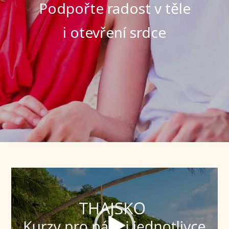
Podpořte radost v těle
i otevření srdce
Video
přehrávač