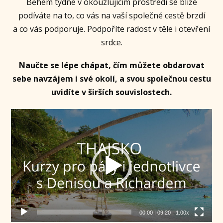
Během týdne v okouzlujícím prostředí se blíže
podíváte na to, co vás na vaší společné cestě brzdí
a co vás podporuje. Podpoříte radost v těle i otevření
srdce.
Naučte se lépe chápat, čím můžete obdarovat
sebe navzájem i své okolí, a svou společnou cestu
uvidíte v širších souvislostech.
Video
přehrávač
00:00
|
09:20
1.00x