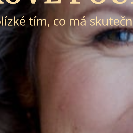
lízké tím, co má skuteč