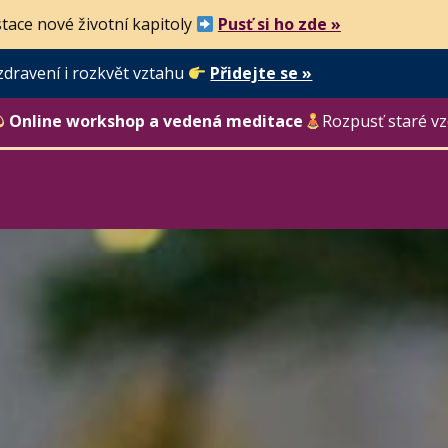
tace nové životní kapitoly
Pusť si ho zde »
zdravení i rozkvět vztahu
Přidejte se »
Online workshop a vedená meditace
Rozpusť staré vz