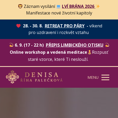
Záznam vysílání
LVÍ BRÁNA 2026
Manifestace nové životní kapitoly
28. - 30. 8.
RETREAT PRO PÁRY
-
víkend
pro uzdravení i rozkvět vztahu
6. 9. (17 - 22 h)
PŘEPIS LIMBICKÉHO OTISKU
Online workshop a vedená meditace
Rozpusť
staré vzorce, které Ti neslouží.
MENU