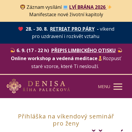
Záznam vysílání
LVÍ BRÁNA 2026
Manifestace nové životní kapitoly
28. - 30. 8.
RETREAT PRO PÁRY
-
víkend
pro uzdravení i rozkvět vztahu
6. 9. (17 - 22 h)
PŘEPIS LIMBICKÉHO OTISKU
Online workshop a vedená meditace
Rozpusť
staré vzorce, které Ti neslouží.
MENU
Přihláška na víkendový seminář
pro ženy