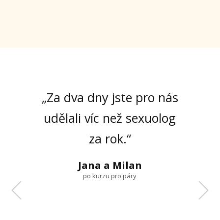
„Za dva dny jste pro nás
udělali víc než sexuolog
za rok.“
„Byl to zážitek, který nám
Jana a Milan
změnil život.“
po kurzu pro páry
Alice a David Kiršovi
po kurzu pro páry