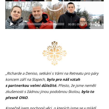
00:00
|
05:36
1.00x
„Richarde a Deniso, setkání s Vámi na Retreatu pro páry
koncem září na Slapech,
bylo pro náš vztah
s partnerkou velmi důležité.
Přesto, že jsme neměli
zkušenosti s žádnou jinou podobnou školou,
bylo to
přesně ONO
.
Konečně jsem pochopil věci, o kterých jsme se v mládí