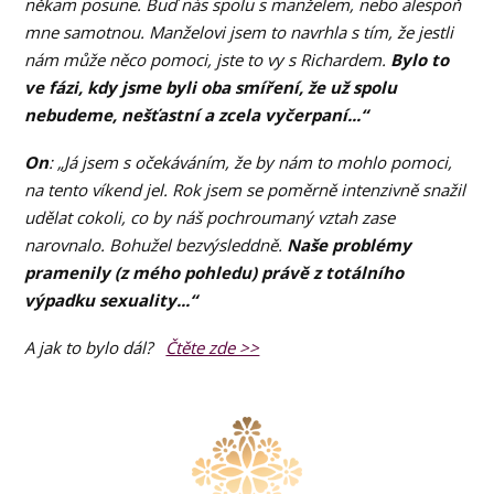
někam posune. Buď nás spolu s manželem, nebo alespoň
mne samotnou. Manželovi jsem to navrhla s tím, že jestli
nám může něco pomoci, jste to vy s Richardem.
Bylo to
ve fázi, kdy jsme byli oba smíření, že už spolu
nebudeme, nešťastní a zcela vyčerpaní...“
On
: „Já jsem s očekáváním, že by nám to mohlo pomoci,
na tento víkend jel. Rok jsem se poměrně intenzivně snažil
udělat cokoli, co by náš pochroumaný vztah zase
narovnalo. Bohužel bezvýsleddně.
Naše problémy
pramenily (z mého pohledu) právě z totálního
výpadku sexuality...“
A jak to bylo dál?
Čtěte zde >>