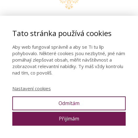
Tato stránka používá cookies
Aby web fungoval správně a aby se Ti tu líp
pohybovalo. Některé cookies jsou nezbytné, jiné nám
pomáhají zlepšovat obsah, měřit návštěvnost a
zobrazovat relevantní nabídky. Ty máš vždy kontrolu
nad tím, co povolíš.
Nastavení cookies
Odmítám
„A co nám víkend na Váňově statku dal a vzal? Vzal nám
Přijímám
iluze o tom, jak funguje jeden, i druhý. Iluze o sobě
i partnerovi. Iluze o tom, co je to vlastně sex. Jak funguje
muž a co chce žena. Chlapi vidí svůj první sex v pornografii