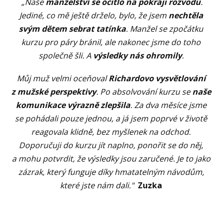
„Naše
manželství se ocitlo na pokraji rozvodu
.
Jediné, co mě ještě drželo, bylo, že jsem
nechtěla
svým dětem sebrat tatínka
. Manžel se zpočátku
kurzu pro páry bránil, ale nakonec jsme do toho
společně šli. A
výsledky nás ohromily
.
Můj muž velmi oceňoval
Richardovo vysvětlování
z mužské perspektivy
. Po absolvování kurzu se
naše
komunikace výrazně zlepšila
. Za dva měsíce jsme
se pohádali pouze jednou, a já jsem poprvé v životě
reagovala klidně, bez myšlenek na odchod.
Doporučuji do kurzu jít naplno, ponořit se do něj,
a mohu potvrdit, že výsledky jsou zaručené. Je to jako
zázrak, který funguje díky hmatatelným návodům,
které jste nám dali."
Zuzka