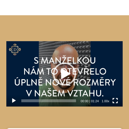
Video
přehrávač
00:00
|
01:24
1.00x