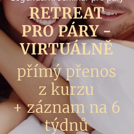
RETREAT
PRO PÁRY -
VIRTUÁLNĚ
přímý přenos
z kurzu
+ záznam na 6
týdnů