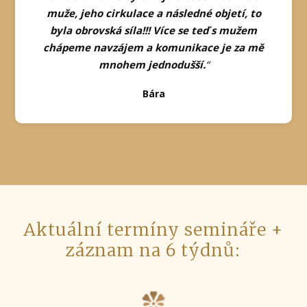
muže, jeho cirkulace a následné objetí, to
byla obrovská síla!!! Více se teď s mužem
chápeme navzájem a komunikace je za mě
mnohem jednodušší.
“
Bára
Aktuální termíny semináře +
záznam na 6 týdnů: