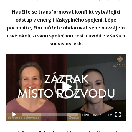
Naučíte se transformovat konflikt vytvářející
odstup v energii láskyplného spojení. Lépe
pochopíte, čím můžete obdarovat sebe navzájem
i své okolí, a svou společnou cestu uvidíte v širších
souvislostech.
Video
přehrávač
00:00
|
02:52
1.00x