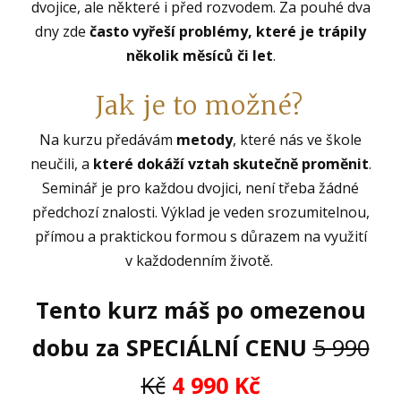
dvojice, ale některé i před rozvodem. Za pouhé dva
dny zde
často vyřeší problémy, které je trápily
několik měsíců či let
.
Jak je to možné?
Na kurzu předávám
metody
, které nás ve škole
neučili, a
které dokáží vztah skutečně proměnit
.
Seminář je pro každou dvojici, není třeba žádné
předchozí znalosti. Výklad je veden srozumitelnou,
přímou a praktickou formou s důrazem na využití
v každodenním životě.
Tento kurz máš po omezenou
dobu
za SPECIÁLNÍ CENU
5 990
Kč
4 990 Kč