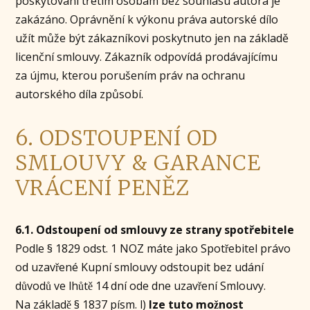
poskytování třetím osobám bez souhlasu autora je
zakázáno. Oprávnění k výkonu práva autorské dílo
užít může být zákazníkovi poskytnuto jen na základě
licenční smlouvy. Zákazník odpovídá prodávajícímu
za újmu, kterou porušením práv na ochranu
autorského díla způsobí.
6. ODSTOUPENÍ OD
SMLOUVY & GARANCE
VRÁCENÍ PENĚZ
6.1. Odstoupení od smlouvy ze strany spotřebitele
Podle § 1829 odst. 1 NOZ máte jako Spotřebitel právo
od uzavřené Kupní smlouvy odstoupit bez udání
důvodů ve lhůtě 14 dní ode dne uzavření Smlouvy.
Na základě § 1837 písm. l)
lze tuto možnost