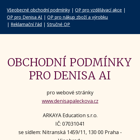
Všeobecné obchodní podmínky
|
OP pro vzdělávací akce
|
OP pro Denisa AI
|
OP pro nákup zboží a výrobku
|
Reklamační řád
|
Stručné OP
OBCHODNÍ PODMÍNKY
PRO DENISA AI
pro webové stránky
www.denisapaleckova.cz
ARKAYA Education s.r.o.
IČ: 07031041
se sídlem: Nitranská 1459/11, 130 00 Praha -