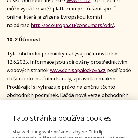
České obchodní inspekce
www.coi.cz
. Spotřebitel
může využít rovněž platformu pro řešení sporů
online, která je zřízena Evropskou komisí
na adrese
http://ec.europa.eu/consumers/odr/
.
10. 2 Účinnost
Tyto obchodní podmínky nabývají účinnosti dne
12.6.2025. Informace jsou sdělovány prostřednictvím
webových stránek
www.denisapaleckova.cz
popřípadě
dalšími informačními kanály, zpravidla emailem.
Prodávající si vyhrazuje právo na změnu těchto
obchodních podmínek. Každá nová verze obchodních
podmínek je dostupná na webových stránkách
www.denisapaleckova.cz
a je označena datem
Tato stránka používá cookies
účinnosti. Veškeré objednávky se vždy řídí aktuální
verzí obchodních podmínek.
Aby web fungoval správně a aby se Ti tu líp