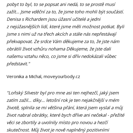
pobyt to byl, to se popsat ani nedá, to se prostě musí
zažít... Jsme vděční za to, že jsme toho mohli být součástí.
Denisa s Richardem jsou úžasní učitelé a jedni
z nejúžasnějších lidí, které jsme měli možnost potkat. Byli
jsme s nimi už na třech akcích a stále nás nepřestávají
překvapovat. Ze srdce Vám děkujeme za to, že jste nám
obrátili život vzhůru nohama Děkujeme, že jste dali
našemu vztahu něco, co jsme si dřív nedokázali vůbec
představit."
Veronika a Michal, moveyourbody.cz
"Loňský Silvestr byl pro mne asi ten nejhezčí, jaký jsem
zatím zažil… díky… letošní rok je ten nejakčnější v mém
životě, splnila se mi většina přání, která jsem vyslal a můj
život nabral obrátky, které bych dříve ani nečekal - přežité
věci se zbortily a uvolnily místo pro novou a hezčí
skutečnost. Můj život je nově naplněný pozitivními