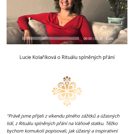
00:00
|
01:35
1.00x
Lucie Kolaříková o Rituálu splněných přání
"Právě jsme přijeli z víkendu plného zážitků a úžasných
lidí, z Rituálu splněných přání na Váňově statku. Těžko
bychom komukoli popisovali, jak úžasný a inspirativní