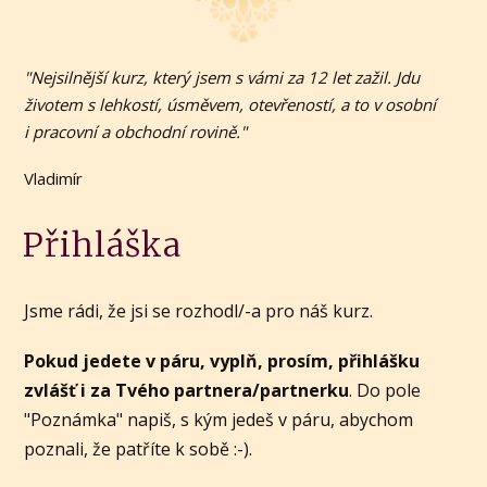
"Nejsilnější kurz, který jsem s vámi za 12 let zažil. Jdu
životem s lehkostí, úsměvem, otevřeností, a to v osobní
i pracovní a obchodní rovině."
Vladimír
Přihláška
Jsme rádi, že jsi se rozhodl/-a pro náš kurz.
Pokud jedete v páru, vyplň, prosím, přihlášku
zvlášť i za Tvého partnera/partnerku
. Do pole
"Poznámka" napiš, s kým jedeš v páru, abychom
poznali, že patříte k sobě :-).