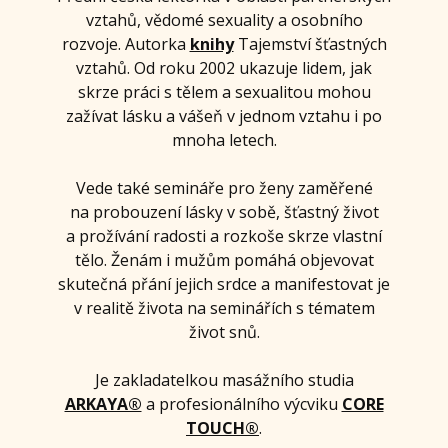
vztahů, vědomé sexuality a osobního
rozvoje. Autorka
knihy
Tajemství šťastných
vztahů. Od roku 2002 ukazuje lidem, jak
skrze práci s tělem a sexualitou mohou
zažívat lásku a vášeň v jednom vztahu i po
mnoha letech.
Vede také semináře pro ženy zaměřené
na probouzení lásky v sobě, šťastný život
a prožívání radosti a rozkoše skrze vlastní
tělo. Ženám i mužům pomáhá objevovat
skutečná přání jejich srdce a manifestovat je
v realitě života na seminářích s tématem
život snů.
Je zakladatelkou masážního studia
ARKAYA®
a profesionálního výcviku
CORE
TOUCH®
.