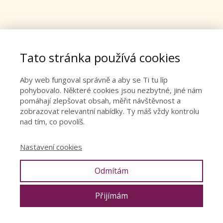
Tato stránka používá cookies
Aby web fungoval správně a aby se Ti tu líp
pohybovalo. Některé cookies jsou nezbytné, jiné nám
pomáhají zlepšovat obsah, měřit návštěvnost a
zobrazovat relevantní nabídky. Ty máš vždy kontrolu
nad tím, co povolíš.
Nastavení cookies
Odmítám
© Denisa Říha Palečková |
Ochrana osobních údajů
|
Obchodní
podmínky
|
Cookies
|
PRESS
Přijímám
Made by
J.A.
on
MioWeb