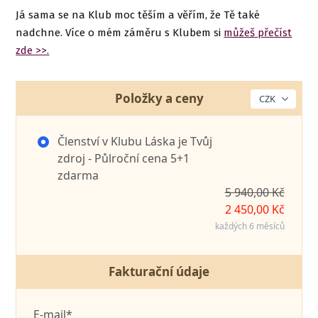
Já sama se na Klub moc těším a věřím, že Tě také
nadchne. Více o mém záměru s Klubem si
můžeš přečíst
zde >>.
Položky a ceny
Členství v Klubu Láska je Tvůj
zdroj - Půlroční cena 5+1
zdarma
5 940,00 Kč
2 450,00 Kč
každých 6 měsíců
Fakturační údaje
E-mail*