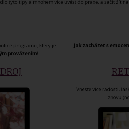
lo tyto tipy a mnohem více uvést do praxe, a začít žít na
nline programu, který je
Jak zacházet s emocem
vým provázením!
ZDROJ
RET
Vneste více radosti, lá
znovu (ne