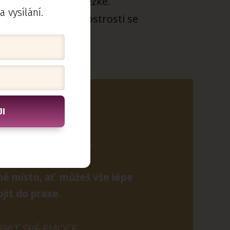
 že je to pekelně těžké.
a vysílání.
ovat. A míra její ostrosti se
I
text ve formátu .pdf
lné místo, ať můžeš vše lépe
jit do praxe.
JEVIT SVÉ EMOCE