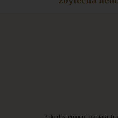
zbytečná nedo
Pokud jsi emoční, napjatá, fr