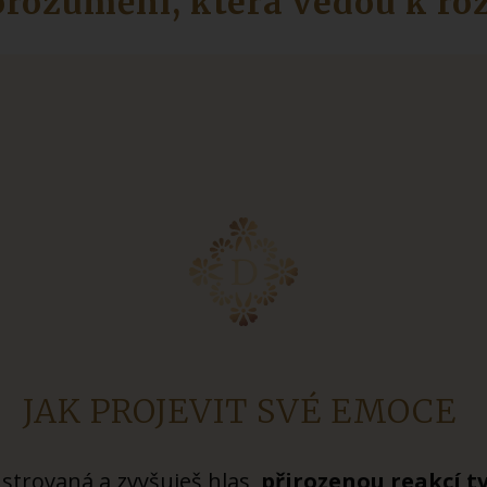
rozumění, která vedou k ro
JAK PROJEVIT SVÉ EMOCE
ustrovaná a zvyšuješ hlas,
přirozenou reakcí tv