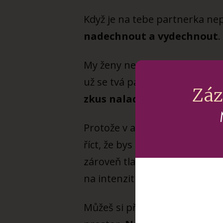
Když je na tebe partnerka nepř
nadechnout a vydechnout
.
My ženy neplýtváme svou ener
už se tvá partnerka ani neroz
Záz
zkus naladit na to, co na s
Protože v afektu občas padnou
říct, že bys svou partnerku n
zároveň tlačí na tvé emoce. V 
na intenzitu, kterou žena prož
Můžeš si přitom říct něco jako