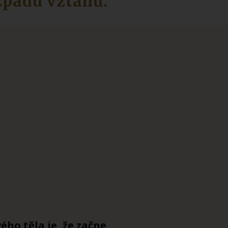
zpadu vztahů.
”
ého těla je, že začne