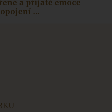
řené a přijaté emoce
ropojení …
ERKU