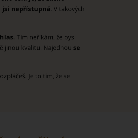
a
jsi nepřístupná
. V takových
hlas.
Tím neříkám, že bys
ně jinou kvalitu. Najednou
se
ozpláčeš. Je to tím, že se