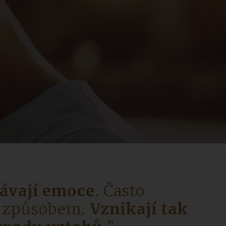
vávají emoce
. Často
m způsobem.
Vznikají tak