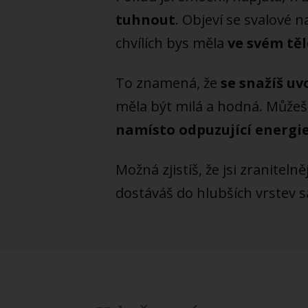
tuhnout
. Objeví se svalové n
chvílích bys měla
ve svém těl
To znamená, že
se snažíš uv
měla být milá a hodná. Můžeš 
namísto odpuzující energie 
Možná zjistíš, že jsi zraniteln
dostáváš do hlubších vrstev s