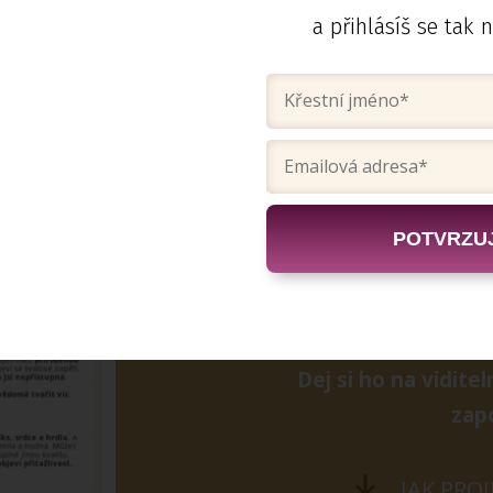
iktu a nepřijetí vytváříš lásku a přijetí.
Vím,
a přihlásíš se tak n
nerka se zpravidla začne dřív nebo později uvolň
up tak začne nahrazovat víc kontaktu a lásky.
POTVRZUJ
Stáhni si 
Dej si ho na vidite
zapo
JAK PRO