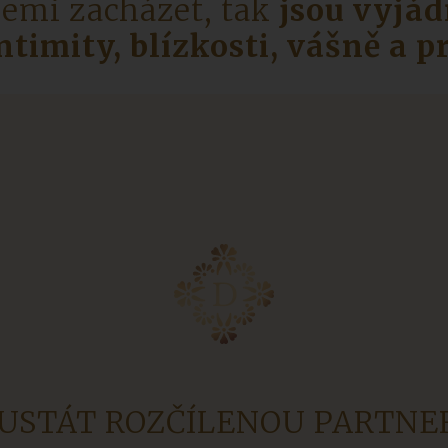
emi zacházet, tak
jsou vyjád
ntimity, blízkosti, vášně a p
 USTÁT ROZČÍLENOU PARTN