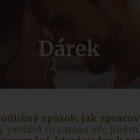
Dárek
 odlišný způsob, jak zpraco
ý prožívá tu samou věc jiný