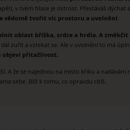
apětí, v tvém hlase je ostrost. Přestáváš dýchat 
e vědomě tvořit víc prostoru a uvolnění
.
olnit oblast bříška, srdce a hrdla. A změkčit 
dál zuřit a vztekat se. Ale v uvolnění to má úpl
objeví přitažlivost.
ější. A že se najednou na místo křiku a nadávání r
ama sebe. Blíž k tomu, co opravdu cítíš.