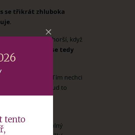
s se třikrát zhluboka
luje
.
í. V podstatě je horší, když
mentě konfliktu se tedy
2026
y
tak ani nemyslíme. Tím nechci
dá úplně řešit, pokud to
ova a jen se dívat
t tento
může vytvořit láskyplný
ř,