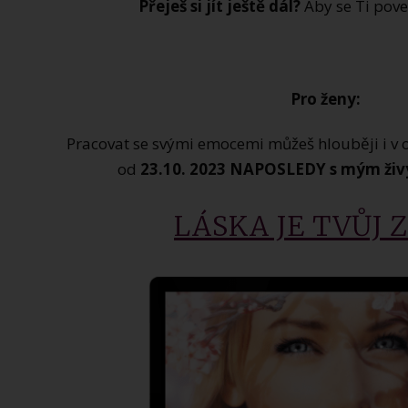
Přeješ si jít ještě dál?
Aby se Ti poved
Pro ženy:
Pracovat se svými emocemi můžeš hlouběji i v o
od
23.10. 2023 NAPOSLEDY s mým ži
LÁSKA JE TVŮJ 