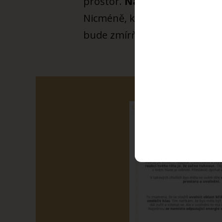
prostor.
Namísto boje, konfl
Nicméně, když to dokážeš, part
bude zmírňovat. Původní odst