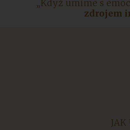
„Když umíme s emoc
zdrojem i
JAK