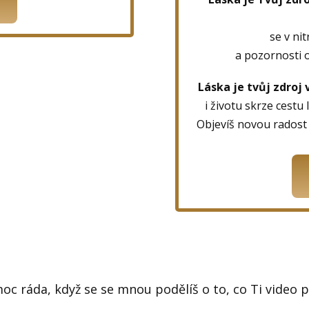
se v nit
a pozornosti 
Láska je tvůj zdroj 
i životu skrze cestu
Objevíš novou radost 
c ráda, když se se mnou podělíš o to, co Ti video p