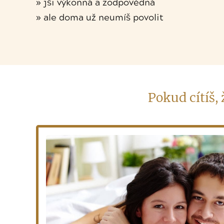
» jsi výkonná a zodpovědná
» ale doma už neumíš povolit
Pokud cítíš, 