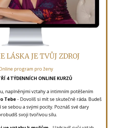
E LÁSKA JE TVŮJ ZDROJ
Online program pro ženy
TŘÍ 4 TÝDENNÍCH ONLINE KURZŮ
u, naplněnými vztahy a intimním potěšením
ro Tebe
- Dovolíš si mít se skutečně ráda. Budeš
í se sebou a svými pocity. Poznáš své dary
probudíš svoji tvořivou sílu.
oj ve vztahu k mužům
- Uzdravíš svůj vztah