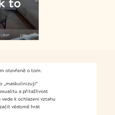
|
20:07
1.00x
ím otevřeně o tom:
o „maskulinizují“
exualitu a přitažlivost
 vede k ochlazení vztahu
 začít vědomě hrát