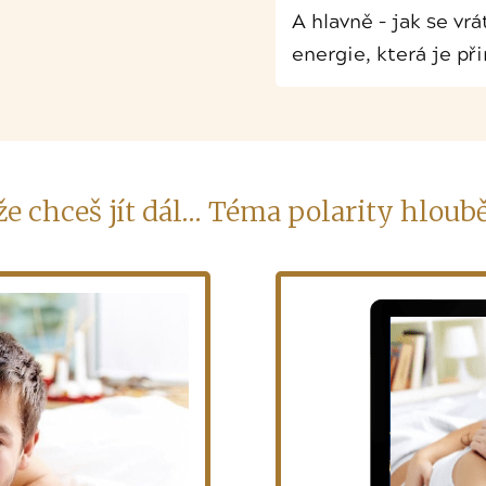
A hlavně – jak se vr
energie, která je p
že chceš jít dál… Téma polarity hloubě