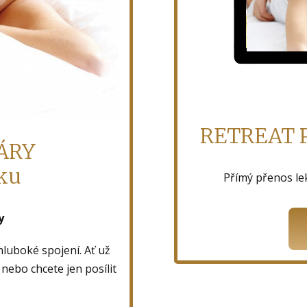
RETREAT 
ÁRY
tku
Přímý přenos le
y
hluboké spojení. Ať už
 nebo chcete jen posílit