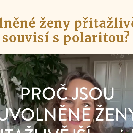
lněné ženy přitažlivě
souvisí s polaritou?