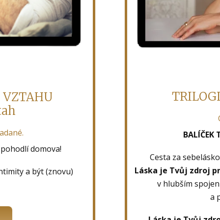
TRILOGI
O VZTAHU
tah
zadané.
BALÍČEK 
z pohodlí domova!
Cesta za sebelásko
Láska je Tvůj zdroj p
intimity a být (znovu)
v hlubším spojen
a 
Láska je Tvůj zdr