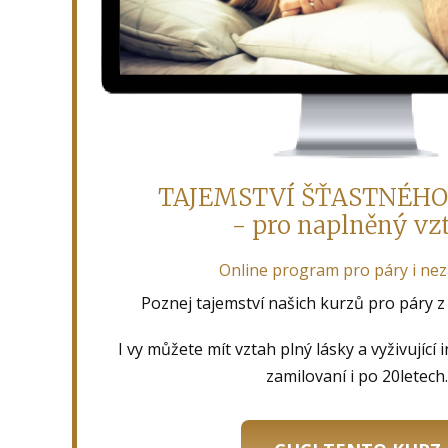
TAJEMSTVÍ ŠŤASTNÉH
- pro naplněný vz
Online program pro páry i ne
Poznej tajemství našich kurzů pro páry 
I vy můžete mít vztah plný lásky a vyživující 
zamilovaní i po 20letech.