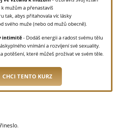
k mužům a přenastavíš
ru tak, abys přitahovala víc lásky
od svého muže (nebo od mužů obecně).
v intimitě
- Dodáš energii a radost svému tělu
 láskyplného vnímání a rozvíjení své sexuality.
a potěšení, které můžeš prožívat ve svém těle.
CHCI TENTO KURZ
řineslo.