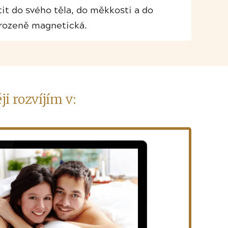
átit do svého těla, do měkkosti a do
řirozeně magnetická.
ji rozvíjím v: