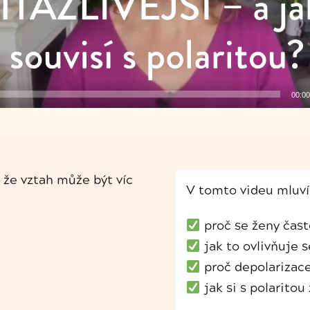
00:00
, že vztah může být víc
V tomto videu mluv
proč se ženy čast
jak to ovlivňuje s
proč depolarizace
jak si s polaritou