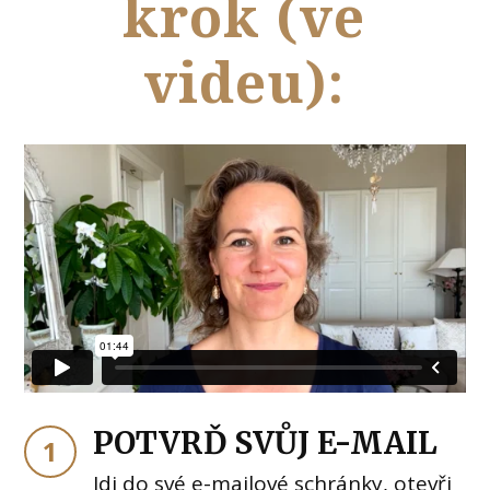
krok (ve
videu):
POTVRĎ SVŮJ E-MAIL
1
Jdi do své e-mailové schránky, otevři