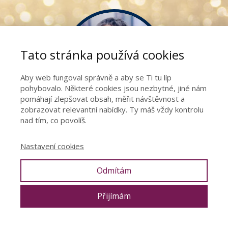
Tato stránka používá cookies
Aby web fungoval správně a aby se Ti tu líp
pohybovalo. Některé cookies jsou nezbytné, jiné nám
pomáhají zlepšovat obsah, měřit návštěvnost a
zobrazovat relevantní nabídky. Ty máš vždy kontrolu
nad tím, co povolíš.
Nastavení cookies
Stojíš na prahu nového roku a přemýšlíš, jak
Odmítám
tentokrát vytvořit skutečnou změnu místo
obvyklých předsevzetí, která do února
Přijímám
vyprchají?