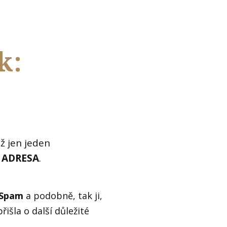
k:
ž jen jeden
 ADRESA
.
Spam
a podobně, tak ji,
řišla o další důležité