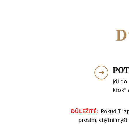
D
POT
Jdi do
krok" 
DŮLEŽITÉ:
Pokud Ti z
prosím, chytni myší