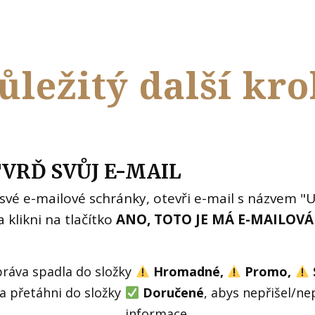
ůležitý další kro
VRĎ SVŮJ E-MAIL
 své e-mailové schránky, otevři e-mail s názvem "U
a klikni na tlačítko
ANO, TOTO JE MÁ E-MAILOVÁ
práva spadla do složky
Hromadné,
Promo,
 a přetáhni do složky
Doručené
, abys nepřišel/nep
informace.