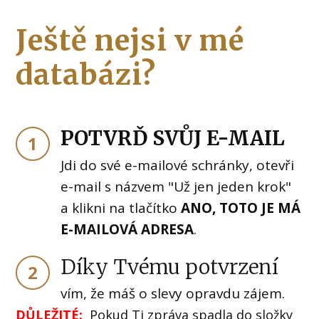
Ještě nejsi v mé
databázi?
POTVRĎ SVŮJ E-MAIL
1
Jdi do své e-mailové schránky, otevři
e-mail s názvem "Už jen jeden krok"
a klikni na tlačítko
ANO, TOTO JE MÁ
E-MAILOVÁ ADRESA
.
Díky Tvému potvrzení
2
vím, že máš o slevy opravdu zájem.
DŮLEŽITÉ:
Pokud Ti zpráva spadla do složky