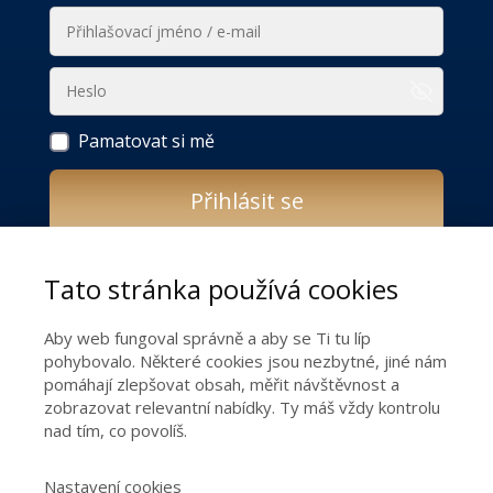
Pamatovat si mě
Přihlásit se
Zapomněli jste heslo?
Tato stránka používá cookies
Do you still not have access to the online
Aby web fungoval správně a aby se Ti tu líp
programme THE SECRET TO A HAPPY
pohybovalo. Některé cookies jsou nezbytné, jiné nám
RELATIONSHIP?
pomáhají zlepšovat obsah, měřit návštěvnost a
zobrazovat relevantní nabídky. Ty máš vždy kontrolu
nad tím, co povolíš.
Get the keys to a happy relationship!
Nastavení cookies